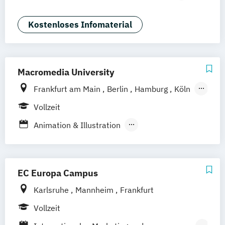
Generatives Design & KI
Industrie & Produkt Design
Kostenloses Infomaterial
Interior Design
Marken- & Kommunikationsdesign
Macromedia University
Frankfurt am Main
Berlin
Hamburg
Köln
Leipzig
München
Stuttgart
Vollzeit
Animation & Illustration
Artificial Intelligence
Brand Management
Business Coaching
Design Management (EN)
EC Europa Campus
Digital Music Production
Karlsruhe
Mannheim
Frankfurt
Digital Product Design
Vollzeit
Eventmanagement
Filmmaking (DE/EN)
Game Design & Development