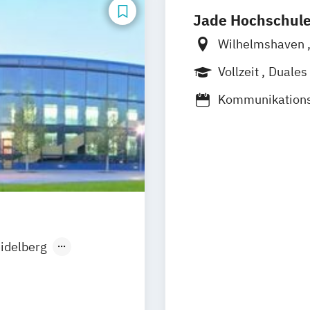
Jade Hochschul
Wilhelmshaven
Vollzeit
Duales
Kommunikations
Management dig
Medienwirtschaf
idelberg
n
sseldorf