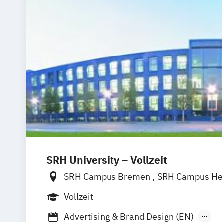
SRH University – Vollzeit
SRH Campus Bremen
SRH Campus He
SRH Campus Berlin
SRH Campus Bon
Vollzeit
SRH Campus Dresden
SRH Campus Dü
Advertising & Brand Design (EN)
SRH Campus Fürth
SRH Campus Gera