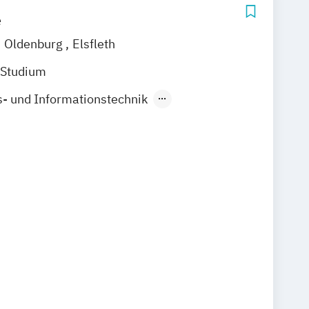
e
Oldenburg
Elsfleth
 Studium
- und Informationstechnik
italer Medien
t und Journalismus