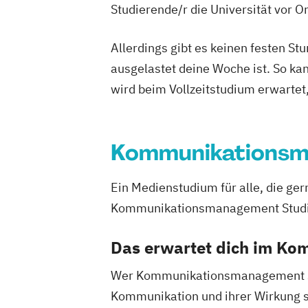
Studierende/r die Universität vor 
VR & Game Development (DE/EN)
Virtual Reality & Game Development - V
Allerdings gibt es keinen festen S
Reality / Game Programming
ausgelastet deine Woche ist. So ka
Wirtschaftsrecht
World Music (EN)
wird beim Vollzeitstudium erwartet
Kommunikations
Ein Medienstudium für alle, die g
Kommunikationsmanagement Studium 
Das erwartet dich im K
Wer Kommunikationsmanagement stu
Kommunikation und ihrer Wirkung s