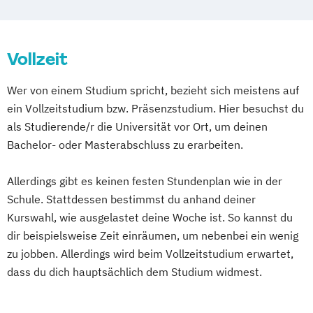
Drehbuch/Dramaturgie
Drehbuch/Dramaturgie (Meisterschüler)
Vollzeit
Film- und Fernsehproduktion
Filmkulturerbe
Filmmusik
Wer von einem Studium spricht, bezieht sich meistens auf
Filmmusik (Meisterschüler)
ein Vollzeitstudium bzw. Präsenzstudium. Hier besuchst du
Medienwissenschaft
Montage
als Studierende/r die Universität vor Ort, um deinen
Montage (Meisterschüler)
Regie
Bachelor- oder Masterabschluss zu erarbeiten.
Regie (Meisterschüler)
Sound
Sound for Picture
Szenografie
Allerdings gibt es keinen festen Stundenplan wie in der
Szenografie (Meisterschüler)
Schule. Stattdessen bestimmst du anhand deiner
Szenografie/Production
Kurswahl, wie ausgelastet deine Woche ist. So kannst du
dir beispielsweise Zeit einräumen, um nebenbei ein wenig
zu jobben. Allerdings wird beim Vollzeitstudium erwartet,
dass du dich hauptsächlich dem Studium widmest.