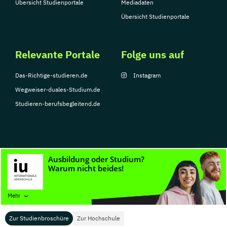
Übersicht Studienportale
Mediadaten
Übersicht Studienportale
Relevante Portale
Folge uns auf
Das-Richtige-studieren.de
Instagram
Wegweiser-duales-Studium.de
Studieren-berufsbegleitend.de
© Copyright 2026, TarGroup Media GmbH
Impressum
Datenschutzerklärung
Nutzungsbedingungen
Barrierefreihe
Mehr
Zur Studienbroschüre
Zur Hochschule