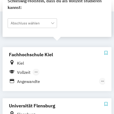
Schleswig-Holstein, dass du als Vollzeit studieren
kannst:
Abschluss wählen
Fachhochschule Kiel
Kiel
Vollzeit
Berufsbegleitendes Präsenzstudium
Angewandte
Duales Studium
Fernstudium
Kommunikationswissenschaften
Informationstechnologie und Internet
Journalismus und Medienwirtschaft
Universität Flensburg
Medienkonzeption