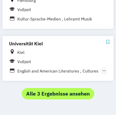
Flensburg
Multimedia Production
Public Relations
Vollzeit
Öffentlichkeitsarbeit und
Unternehmenskommunikation
Kultur-Sprache-Medien
Lehramt Musik
Universität Kiel
Kiel
Vollzeit
English and American Literatures
Cultures
and Media
Kunst (Lehramt)
Kunstgeschichte
Medienwissenschaft: Film und Fernsehen
Alle 3 Ergebnisse ansehen
Musikwissenschaft