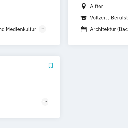
Alfter
Vollzeit
Berufs
nd Medienkultur
Architektur (Bac
amt Musik
Architektur (Mas
senschaft
Bildende Kunst (
Bildende Kunst (
 Schreibens
Eurythmie (Bach
Eurythmie (Mast
Eurythmiethera
Eurythmie mit S
und Gesellschaf
Eurythmy in Eng
Kunst / Pädagogi
Kunsttherapie (M
Kunsttherapie / 