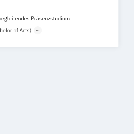
begleitendes Präsenzstudium
helor of Arts)
ter of Arts)
Bachelor of Fine Arts)
Master of Fine Arts)
elor of Arts)
er of Arts) mit Studienschwerpunkt
pie
tudienschwerpunkt Eurythmie in Schule
t
lish (Master of Education)
k / Therapie (Bachelor of Arts)
aster of Arts)
Sozialkunst (Bachelor of Arts)