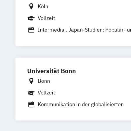
Köln
Vollzeit
Intermedia
Japan-Studien: Populär- u
Kunstgeschichte
Lehramt Kunst
Lehr
Medienkulturwissenschaft
Medienwis
Musikvermittlung
Musikwissenschaft
Theorien und Praktiken professionellen
Universität Bonn
Bonn
Vollzeit
Kommunikation in der globalisierten
Mediengesellschaft
Kunstgeschichte
Medienwissenschaft
Musik- und Klangkulturen der Moderne