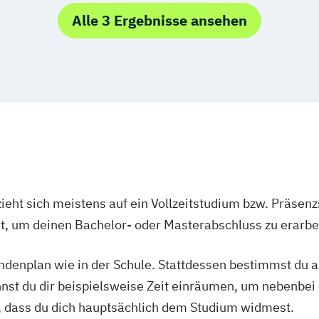
Lehramt Doppel
Alle 3 Ergebnisse ansehen
Gesamtschulen u
Education)
Philosophie
Kunst und Gesell
Praxisforschung
Schwerpunkt Eur
Praxisforschung
Studienschwerpu
ieht sich meistens auf ein Vollzeitstudium bzw. Präsenz
Education)
Ort, um deinen Bachelor- oder Masterabschluss zu erarbe
Wirtschaft & Sch
performART (Bac
tundenplan wie in der Schule. Stattdessen bestimmst du
nnst du dir beispielsweise Zeit einräumen, um nebenbei 
, dass du dich hauptsächlich dem Studium widmest.