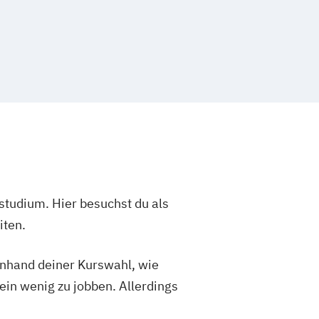
fach Kunst für Gymnasien
nd Waldorfschulen (Master of
schaftsgestaltung (Bachelor of Arts)
 in pädagogischen Berufsfeldern
ythmiepädagogik (Master of Education)
 in therapeutischen Berufsfeldern mit
nkt Eurythmietherapie (Master of
studium. Hier besuchst du als
iten.
auspiel (Bachelor of Arts)
helor of Arts)
 anhand deiner Kurswahl, wie
ein wenig zu jobben. Allerdings