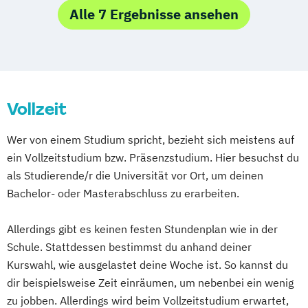
Videoproduzent*in
Musik- und Klangkulturen der Moderne
Alle 7 Ergebnisse ansehen
Musikwissenschaft/Sound Studies
Vollzeit
Wer von einem Studium spricht, bezieht sich meistens auf
ein Vollzeitstudium bzw. Präsenzstudium. Hier besuchst du
als Studierende/r die Universität vor Ort, um deinen
Bachelor- oder Masterabschluss zu erarbeiten.
Allerdings gibt es keinen festen Stundenplan wie in der
Schule. Stattdessen bestimmst du anhand deiner
Kurswahl, wie ausgelastet deine Woche ist. So kannst du
dir beispielsweise Zeit einräumen, um nebenbei ein wenig
zu jobben. Allerdings wird beim Vollzeitstudium erwartet,