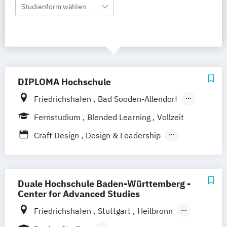
Studienform wählen
DIPLOMA Hochschule
Friedrichshafen
Bad Sooden-Allendorf
Aalen
Baden-Baden
Berlin
Bonn
Fernstudium
Blended Learning
Vollzeit
Hamburg
Hannover
Heilbronn
Kassel
Craft Design
Design & Leadership
Leipzig
Mannheim
München
Bochum
Digital Games Business
Kaiserslautern
Wiesbaden
Regenstauf
General Management
Dresden
Hoyerswerda
Magdeburg
Informationsdesign – Fachkommunikation
Duale Hochschule Baden-Württemberg -
Ostfildern
Schwentinental / Kiel
für technische Produkte und Prozesse
Center for Advanced Studies
Stein / Nürnberg
Wuppertal
Kommunikationsdesign
Friedrichshafen
Stuttgart
Heilbronn
Prichsenstadt
Online-Campus
Prozess- und Produktdesign
Bad Mergentheim
Heidenheim
Heidelberg