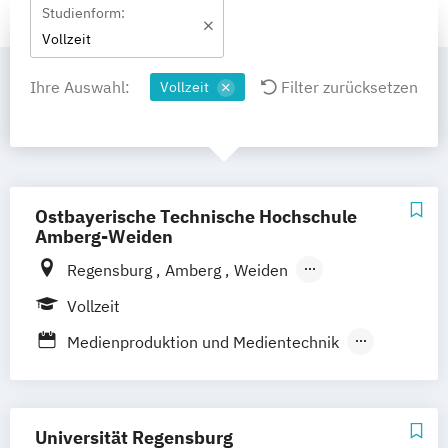
Studienform:
Vollzeit
Ihre Auswahl:
Filter zurücksetzen
Vollzeit
Ostbayerische Technische Hochschule
Amberg-Weiden
Regensburg
Amberg
Weiden
Aschaffenburg
Vollzeit
Medienproduktion und Medientechnik
Medientechnik und Medienproduktion
Universität Regensburg