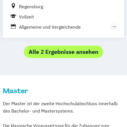
Regensburg
Vollzeit
Allgemeine und Vergleichende
Medienwissenschaft
Digital Humanities
Historische Musikwissenschaft
Alle 2 Ergebnisse ansehen
Kunstgeschichte
Lehramt Kunst
Lehramt Musik
Medieninformatik
Medienpädagogik (Lehramtserweiterung)
Medienwissenschaft
Musikwissenschaft
Master
Der Master ist der zweite Hochschulabschluss innerhalb
des Bachelor- und Mastersystems.
Die klassische Voraussetzung für die Zulassung zum