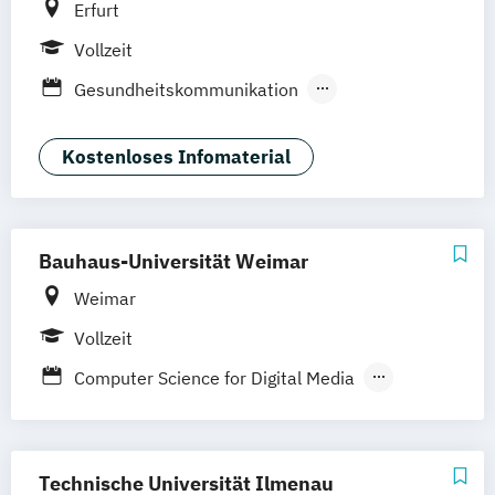
Erfurt
Vollzeit
Gesundheitskommunikation
Globale Kommunikation: Politik und
Gesellschaft
Kostenloses Infomaterial
Kinder- und Jugendmedien
Kommunikationswissenschaft
Bauhaus-Universität Weimar
Weimar
Vollzeit
Computer Science for Digital Media
European Film and Media Studies
Europäische Medienkultur
Human-Computer Interaction
Technische Universität Ilmenau