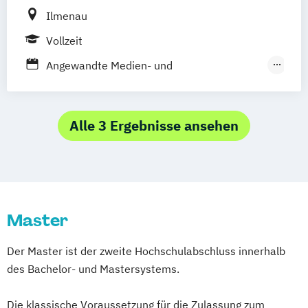
Integrated Urban Develeopment and
Ilmenau
Design
Vollzeit
Media Architecture
Medienkultur
Medienkunst / Mediengestaltung
Angewandte Medien- und
Medienmanagement
Kommunikationswissenschaft
Medienwissenschaft
Medien- und Kommunikationswissenschaft
Produkt Design / Nachhaltige
/ Media and Communication Science
Alle 3 Ergebnisse ansehen
Produktkulturen
Medientechnologie
Medienwirtschaft
Produkt-Design
Visuelle Kommunikation
Visuelle Kommunikation/Visuelle Kultur
Master
Der Master ist der zweite Hochschulabschluss innerhalb
des Bachelor- und Mastersystems.
Die klassische Voraussetzung für die Zulassung zum