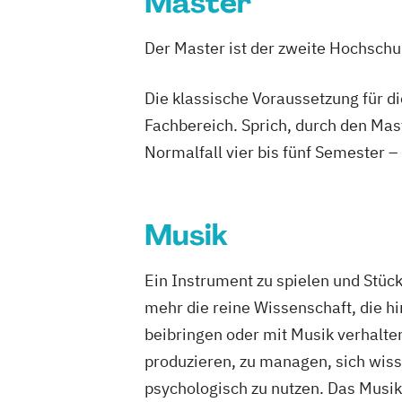
Master
Strategic Design (EN)
UX Design and Content Creation (EN)
Der Master ist der zweite Hochsch
User Experience (UX) and Data-Driven 
VR & Game Development (DE/EN)
Die klassische Voraussetzung für d
Virtual Reality & Game Development - V
Fachbereich. Sprich, durch den Mas
Reality / Game Programming
Normalfall vier bis fünf Semester –
Wirtschaftsrecht
World Music (EN)
Musik
Ein Instrument zu spielen und Stüc
mehr die reine Wissenschaft, die h
beibringen oder mit Musik verhalte
produzieren, zu managen, sich wiss
psychologisch zu nutzen. Das Musikb