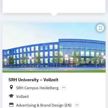
SRH University – Vollzeit
SRH Campus Heidelberg
SRH Campus Berlin
SRH Campus Bremen
Vollzeit
SRH Campus Bonn
SRH Campus Dresden
Advertising & Brand Design (EN)