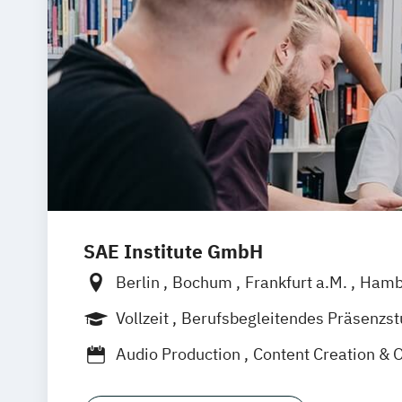
SAE Institute GmbH
Berlin
Bochum
Frankfurt a.M.
Hamb
Leipzig
München
Stuttgart
Hannove
Vollzeit
Berufsbegleitendes Präsenzs
Berufsbegleitender Präsenzlehrgang
Audio Production
Content Creation & 
Digital Film Production
Event Enginee