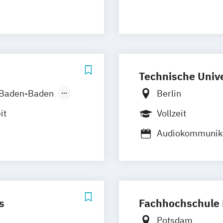
ming
EN)
Industries)
Animation
Technische Unive
Baden-Baden
Berlin
nover
it
Vollzeit
m
München
Audiokommunika
Regenstauf
agement
Medieninformat
stfildern
on für
Medienwissensc
g
Wuppertal
lberg
 Produktdesign
s
Fachhochschule
Potsdam