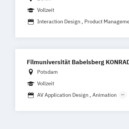
Wirtschaftsinformatik Präsenzstudium
Vollzeit
Wirtschaftspsychologie
Wirtschaftspsychologie mit Schwerpunkt
Interaction Design
Product Manageme
Software Engineering
Filmuniversität Babelsberg KONR
Potsdam
Vollzeit
AV Application Design
Animation
Animation (Meisterschüler)
Animation
Cinematography
Cinematography (Mei
Creative Technologies (C-Tech)
Desig
Digitale Medienkultur
Drehbuch/Dram