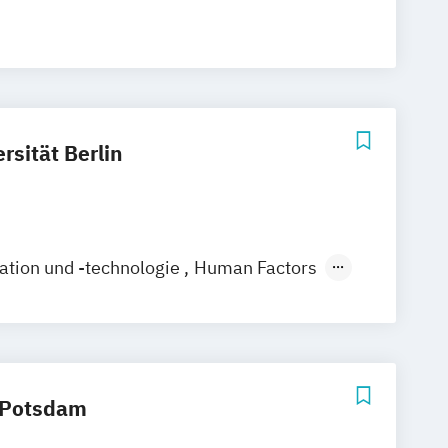
rsität Berlin
tion und -technologie
Human Factors
ik
Medientechnik (Lehramt)
haft
Sprache und Kommunikation
 Potsdam