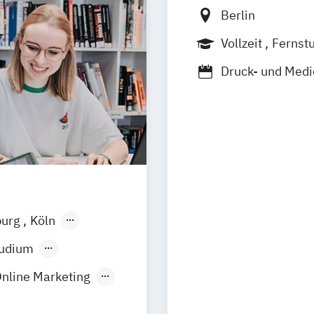
Berlin
Vollzeit
Fernst
Druck- und Medi
Kommunikations
Medieninformat
Theater- und Ve
urg
Köln
r
Nürnberg
tudium
Online Marketing
ring