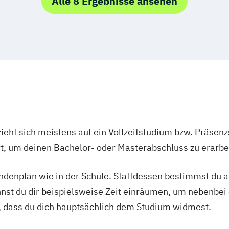
Alle 8 Ergebnisse ansehen
r)
urerbe
)
for Picture
ler)
ieht sich meistens auf ein Vollzeitstudium bzw. Präsenz
Ort, um deinen Bachelor- oder Masterabschluss zu erarbe
tundenplan wie in der Schule. Stattdessen bestimmst du
nnst du dir beispielsweise Zeit einräumen, um nebenbei 
, dass du dich hauptsächlich dem Studium widmest.