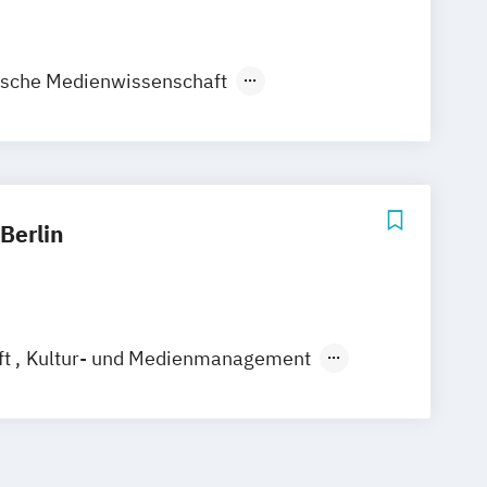
ische Medienwissenschaft
Kommunikationsdesign
Kulturarbeit
 Berlin
ft
Kultur- und Medienmanagement
itische Kommunikation
ik
d Kommunikationswissenschaft
a Anthropology