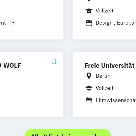
Vollzeit
 Digitalisierung
nt
Design
Europä
Interfacedesign
Produktdesign
AD WOLF
Freie Universität
Berlin
Vollzeit
Filmwissenscha
sregie
Medien und Pol
sterschüler)
Medieninformat
n
Publizistik- un
aturgie
Visual and Medi