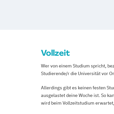
Drehbuch/Dramaturgie (Meisterschüle
Film- und Fernsehproduktion
Filmkult
Filmmusik
Filmmusik (Meisterschüler
Medienwissenschaft
Montage
Montage (Meisterschüler)
Regie
Regie (Meisterschüler)
Sound
Sound 
Szenografie
Szenografie (Meisterschü
Vollzeit
Szenografie/Production
Wer von einem Studium spricht, bez
Studierende/r die Universität vor 
Allerdings gibt es keinen festen S
ausgelastet deine Woche ist. So ka
wird beim Vollzeitstudium erwartet