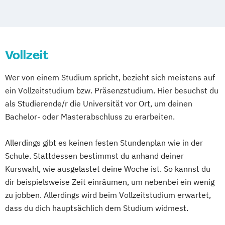
Hochschule Düsseldorf)
Spielerische Ansätze in der
Jugendmedienarbeit
Integrated Design
Vollzeit
Konservierung und Restaurierung von
Kunst und Kulturgut
Wer von einem Studium spricht, bezieht sich meistens auf
Markt- und Medienforschung
ein Vollzeitstudium bzw. Präsenzstudium. Hier besuchst du
Medieninformatik
als Studierende/r die Universität vor Ort, um deinen
Medienrecht und Medienwirtschaft
Bachelor- oder Masterabschluss zu erarbeiten.
Medientechnologie
Online-Redakteur
Produktdesign und Prozessentwicklung
Allerdings gibt es keinen festen Stundenplan wie in der
Schule. Stattdessen bestimmst du anhand deiner
Kurswahl, wie ausgelastet deine Woche ist. So kannst du
dir beispielsweise Zeit einräumen, um nebenbei ein wenig
zu jobben. Allerdings wird beim Vollzeitstudium erwartet,
dass du dich hauptsächlich dem Studium widmest.