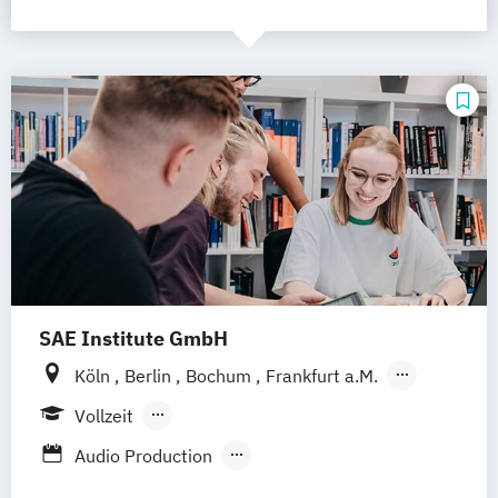
SAE Institute GmbH
Köln
Berlin
Bochum
Frankfurt a.M.
Hamburg
Leipzig
München
Stuttgart
Vollzeit
Hannover
Nürnberg
Berufsbegleitendes Präsenzstudium
Audio Production
Berufsbegleitender Präsenzlehrgang
Content Creation & Online Marketing