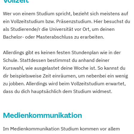
Vollzeit
Management der Kreativwirtschaft Event-
Wer von einem Studium spricht, bezieht sich meistens auf
und Musikmanagement
ein Vollzeitstudium bzw. Präsenzstudium. Hier besuchst du
Management der Kreativwirtschaft PR-
als Studierende/r die Universität vor Ort, um deinen
Management und Journalismus
Bachelor- oder Masterabschluss zu erarbeiten.
Medien und Kommunikation
Music Production
Allerdings gibt es keinen festen Stundenplan wie in der
Musikproduktion (EN/DE)
Photography
Schule. Stattdessen bestimmst du anhand deiner
Photography (EN)
Popular Music
Kurswahl, wie ausgelastet deine Woche ist. So kannst du
Popularmusik (EN/DE)
dir beispielsweise Zeit einräumen, um nebenbei ein wenig
zu jobben. Allerdings wird beim Vollzeitstudium erwartet,
Social Design & Sustainable Innovation
dass du dich hauptsächlich dem Studium widmest.
(EN)
Strategic Design (EN)
User Experience Design and Content
Medienkommunikation
Creation (EN)
Web Development (EN)
Im Medienkommunikation Studium kommen vor allem