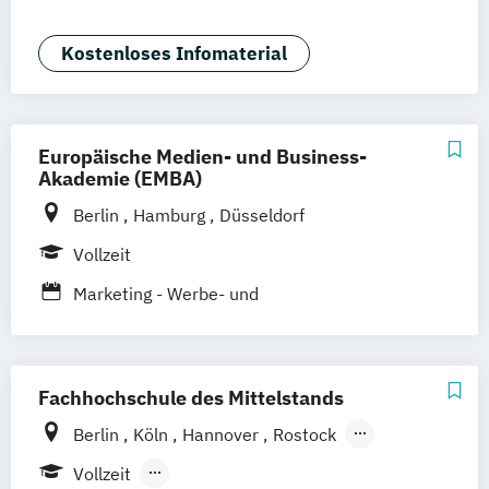
Digital Media & Marketing (dual)
Film + Motion Design (EN)
Kostenloses Infomaterial
Fotografie + Neue Medien (EN)
Game Design (EN)
Illustration (EN)
Kommunikationsdesign (EN)
Europäische Medien- und Business-
Visuelle Kommunikation B.A. (EN)
Akademie (EMBA)
Berlin
Hamburg
Düsseldorf
Vollzeit
Marketing - Werbe- und
Wirtschaftspsychologie
Fachhochschule des Mittelstands
Berlin
Köln
Hannover
Rostock
Bamberg
Bielefeld
Düren
Frechen
Vollzeit