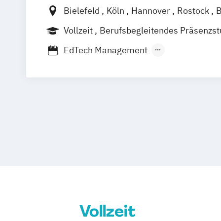
Bielefeld
Köln
Hannover
Rostock
Düren
Frechen
Waldshut
Vollzeit
Berufsbegleitendes Präsenzs
Fernstudium
EdTech Management
Eventmanagement & Entertainment
F
Medienkommunikation & Journalismu
Sportjournalismus & Sportmarketing
Strategische Kommunikation & Digitale
Vollzeit