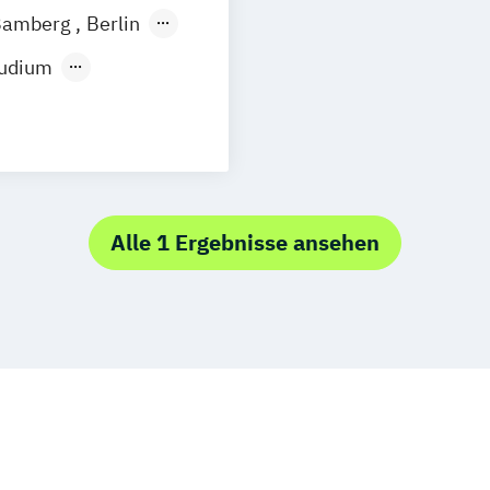
Bamberg
Berlin
tudium
oto & Film
s
s Marketing
Alle 1 Ergebnisse ansehen