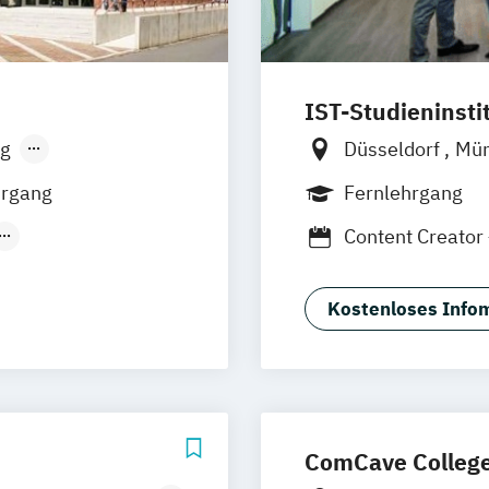
IST-Studieninsti
g
Düsseldorf
Mü
sen
Stuttgart
hrgang
Fernlehrgang
Content Creator
t
Digital Marketi
(Duales
Kostenloses Infom
Studium)
ComCave Colleg