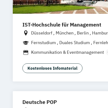
IST-Hochschule für Management
Düsseldorf
München
Berlin
Hambur
Weil am Rhein
Frankfurt am Main
Es
Fernstudium
Duales Studium
Fernle
Jena
Innsbruck
Linz
Kommunikation & Eventmanagement
Kommunikation & Medienmanagemen
Kommunikation & Medienmanagement 
Kostenloses Infomaterial
Studium)
Kommunikationsmanagement
Kommunikationsmanagement (Duales 
Medienökonom (FH)
Public Relations Hochschulzertifikat
Deutsche POP
Werbe- und Medienpsychologie