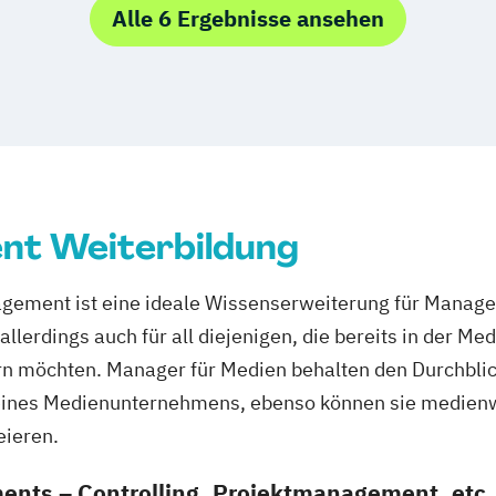
oten
Alle 6 Ergebnisse ansehen
t Weiterbildung
ement ist eine ideale Wissenserweiterung für Manager
llerdings auch für all diejenigen, die bereits in der Me
 möchten. Manager für Medien behalten den Durchblic
eines Medienunternehmens, ebenso können sie medienw
eieren.
nts – Controlling, Projektmanagement, etc.