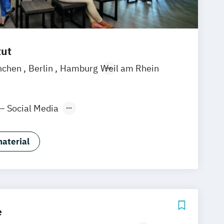
tut
nchen
Berlin
Hamburg
Weil am Rhein
 – Social Media
ng Manager:in
aterial
e