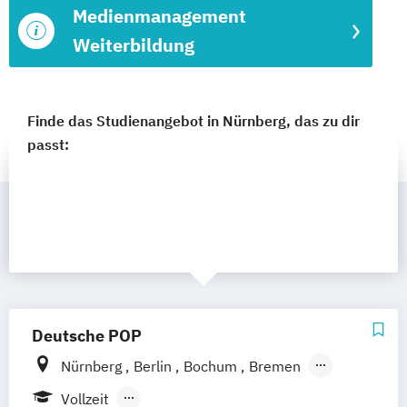
Medienmanagement
Weiterbildung
Finde das Studienangebot in Nürnberg, das zu dir
passt:
Deutsche POP
Nürnberg
Berlin
Bochum
Bremen
Dresden
Frankfurt am Main
Hamburg
Vollzeit