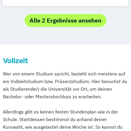
Lehramt Kunst
Lehramt Musik
Medienwissenschaften
Musikwissenschaft
Alle 2 Ergebnisse ansehen
Musikwissenschaft (Master Kultur und
Gesellschaft)
Musikwissenschaft
(Musikwissenschaftliches Seminar
Vollzeit
Detmold/Paderborn)
Musikwissenschaft mit künstlerischer
Wer von einem Studium spricht, bezieht sich meistens auf
Zusatzqualifikation
ein Vollzeitstudium bzw. Präsenzstudium. Hier besuchst du
(Musikwissenschaftliches Seminar
als Studierende/r die Universität vor Ort, um deinen
Detmold/Paderborn)
Bachelor- oder Masterabschluss zu erarbeiten.
Populäre Musik und Medien
Allerdings gibt es keinen festen Stundenplan wie in der
Schule. Stattdessen bestimmst du anhand deiner
Kurswahl, wie ausgelastet deine Woche ist. So kannst du