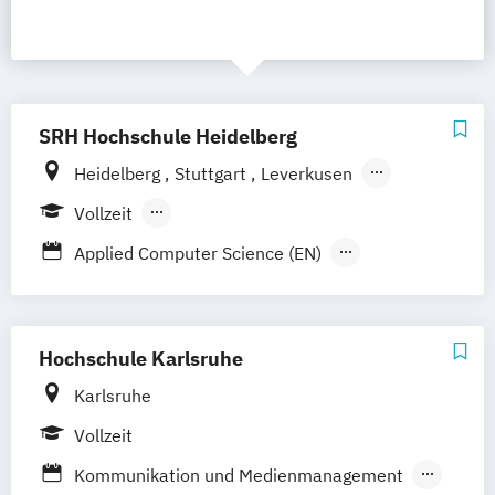
SRH Hochschule Heidelberg
Heidelberg
Stuttgart
Leverkusen
Hamburg
Vollzeit
Berufsbegleitendes Präsenzstudium
Applied Computer Science (EN)
Medien- und Kommunikationsmanagement
Strategic Communication & Leadership
Hochschule Karlsruhe
Virtual Reality and Game Development
Karlsruhe
Wirtschaftsrecht – Data Security
Vollzeit
Social Media und IP-Law
Kommunikation und Medienmanagement