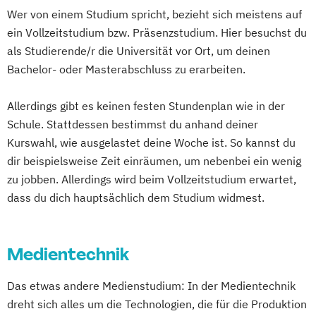
Media Research
Mediapublishing
Wer von einem Studium spricht, bezieht sich meistens auf
Medieninformatik
Medienmanagement
ein Vollzeitstudium bzw. Präsenzstudium. Hier besuchst du
Medienwirtschaft
Mobile Medien
als Studierende/r die Universität vor Ort, um deinen
Online-Medien-Management
Bachelor- oder Masterabschluss zu erarbeiten.
Print Media Technologie
Print-Media-Management
Allerdings gibt es keinen festen Stundenplan wie in der
Unternehmenskommunikation
Schule. Stattdessen bestimmst du anhand deiner
Werbung und Marktkommunikation
Kurswahl, wie ausgelastet deine Woche ist. So kannst du
Wirtschaftsinformatik und digitale Medien
dir beispielsweise Zeit einräumen, um nebenbei ein wenig
zu jobben. Allerdings wird beim Vollzeitstudium erwartet,
dass du dich hauptsächlich dem Studium widmest.
Medientechnik
Das etwas andere Medienstudium: In der Medientechnik
dreht sich alles um die Technologien, die für die Produktion