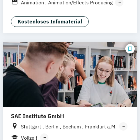
Animation
Animation/Effects Producing
Interaktive Medien
Technical Directing
Visual Effects
Kostenloses Infomaterial
SAE Institute GmbH
Stuttgart
Berlin
Bochum
Frankfurt a.M.
Hamburg
Köln
Leipzig
München
Vollzeit