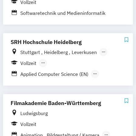
Vollzeit
Softwaretechnik und Medieninformatik
SRH Hochschule Heidelberg
Stuttgart
Heidelberg
Leverkusen
Hamburg
Vollzeit
Berufsbegleitendes Präsenzstudium
Applied Computer Science (EN)
Medien- und Kommunikationsmanagement
Strategic Communication & Leadership
Filmakademie Baden-Württemberg
Virtual Reality and Game Development
Ludwigsburg
Wirtschaftsrecht – Data Security
Vollzeit
Social Media und IP-Law
Animation
Bildgestaltung / Kamera