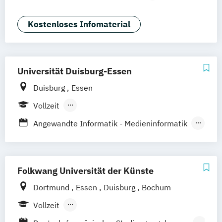
Digital Media & Marketing (dual)
Film + Motion Design (EN)
Kostenloses Infomaterial
Fotografie + Neue Medien (EN)
Game Design (EN)
Illustration (EN)
Kommunikationsdesign (EN)
Universität Duisburg-Essen
Visuelle Kommunikation B.A. (EN)
Duisburg
Essen
Vollzeit
Berufsbegleitendes Präsenzstudium
Angewandte Informatik - Medieninformatik
Angewandte Kognitions- und
Medienwissenschaft
Educational Media I Bildung & Medien
Folkwang Universität der Künste
Kommunikationswissenschaft
Dortmund
Essen
Duisburg
Bochum
Kunst- und Designwissenschaft
Vollzeit
Kunstwissenschaft
Berufsbegleitendes Präsenzstudium
Kunstwissenschaft und Transkulturalität