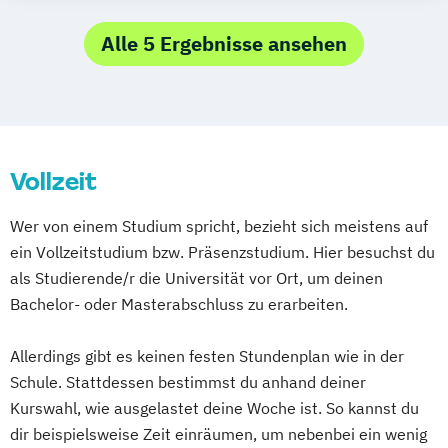
Musikwissenschaft
Druck- und Medientechnik
Musikwissenschaft (verschiedene
Druck- und Medientechnologie
Alle 5 Ergebnisse ansehen
Studienrichtungen)
Editions- und Dokumentwissenschaft
Orchesterspiel
Industrial Design
Kunst (Lehramt)
Photography Studies and Practice
Lehramt Musik (Gymnasium &
Photography Studies and Research
Gesamtschule
Populäre Musik
Vollzeit
Kombinatorischer Bachelor)
Professional Media Creation
Mediendesign und Designtechnik
Wer von einem Studium spricht, bezieht sich meistens auf
Professional Performance (Studienrichtung
Musik (Kombinatorischer Bachelor)
ein Vollzeitstudium bzw. Präsenzstudium. Hier besuchst du
Instrumental)
als Studierende/r die Universität vor Ort, um deinen
Regie
Bachelor- oder Masterabschluss zu erarbeiten.
Allerdings gibt es keinen festen Stundenplan wie in der
Schule. Stattdessen bestimmst du anhand deiner
Kurswahl, wie ausgelastet deine Woche ist. So kannst du
dir beispielsweise Zeit einräumen, um nebenbei ein wenig