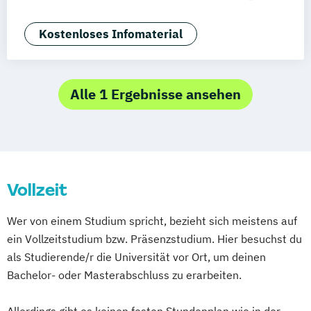
Generatives Design & KI
Industrie & Produkt Design
Kostenloses Infomaterial
Interior Design
Marken- & Kommunikationsdesign
Alle 1 Ergebnisse ansehen
Vollzeit
Wer von einem Studium spricht, bezieht sich meistens auf
ein Vollzeitstudium bzw. Präsenzstudium. Hier besuchst du
als Studierende/r die Universität vor Ort, um deinen
Bachelor- oder Masterabschluss zu erarbeiten.