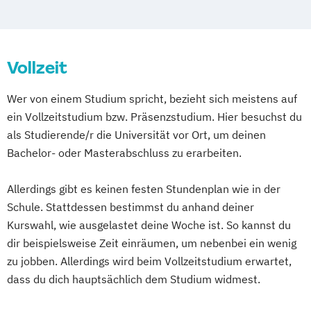
Gesellschaft)
Musikwissenschaft
(Musikwissenschaftliches Seminar
Vollzeit
Detmold/Paderborn)
Musikwissenschaft mit künstlerischer
Wer von einem Studium spricht, bezieht sich meistens auf
Zusatzqualifikation
ein Vollzeitstudium bzw. Präsenzstudium. Hier besuchst du
(Musikwissenschaftliches Seminar
als Studierende/r die Universität vor Ort, um deinen
Detmold/Paderborn)
Bachelor- oder Masterabschluss zu erarbeiten.
Populäre Musik und Medien
Allerdings gibt es keinen festen Stundenplan wie in der
Schule. Stattdessen bestimmst du anhand deiner
Kurswahl, wie ausgelastet deine Woche ist. So kannst du
dir beispielsweise Zeit einräumen, um nebenbei ein wenig
zu jobben. Allerdings wird beim Vollzeitstudium erwartet,
dass du dich hauptsächlich dem Studium widmest.