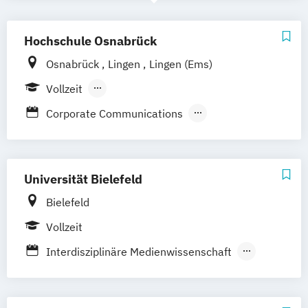
Hochschule Osnabrück
Osnabrück
Lingen
Lingen (Ems)
Vollzeit
Berufsbegleitendes Präsenzstudium
Corporate Communications
Informatik - Medieninformatik
Kommunikation und Management
Kommunikationsmanagement
Universität Bielefeld
Media & Interaction Design
Bielefeld
Musikerziehung (verschiedene
Vollzeit
Studienrichtungen)
Interdisziplinäre Medienwissenschaft
Lehramt Musik (Kunst und Musik)