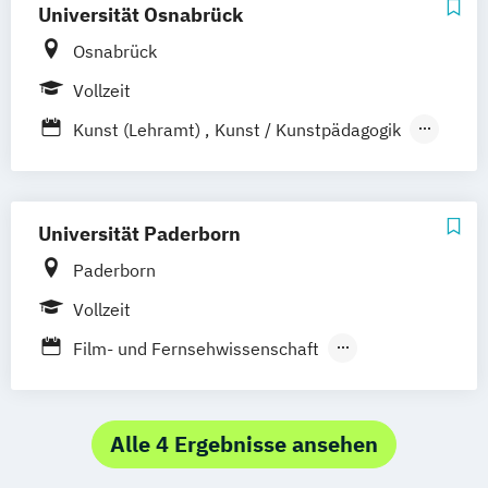
Universität Osnabrück
Osnabrück
Vollzeit
Kunst (Lehramt)
Kunst / Kunstpädagogik
Kunst und Kommunikation
Kunstgeschichte. Architektur und Kunst im
kulturgeschichtlichen Kontext
Universität Paderborn
Musikwissenschaft
Paderborn
Vollzeit
Film- und Fernsehwissenschaft
Lehramt Kunst
Lehramt Musik
Medienwissenschaften
Musikwissenschaft
Alle 4 Ergebnisse ansehen
Musikwissenschaft (Master Kultur und