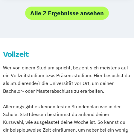
Filmkulturerbe
Filmmusik
Medienrecht und -management - Digital
Filmmusik (Meisterschüler)
Media Law and Management
Alle 2 Ergebnisse ansehen
Medienwissenschaft
Montage
Montage (Meisterschüler)
Regie
Regie (Meisterschüler)
Sound
Sound for Picture
Szenografie
Szenografie (Meisterschüler)
Vollzeit
Szenografie/Production
Wer von einem Studium spricht, bezieht sich meistens auf
ein Vollzeitstudium bzw. Präsenzstudium. Hier besuchst du
als Studierende/r die Universität vor Ort, um deinen
Bachelor- oder Masterabschluss zu erarbeiten.
Allerdings gibt es keinen festen Stundenplan wie in der
Schule. Stattdessen bestimmst du anhand deiner
Kurswahl, wie ausgelastet deine Woche ist. So kannst du
dir beispielsweise Zeit einräumen, um nebenbei ein wenig