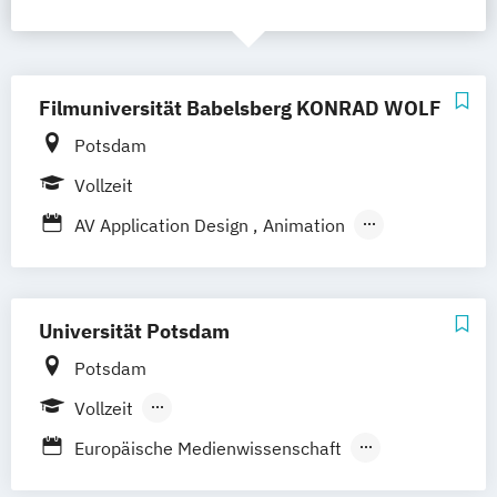
Filmuniversität Babelsberg KONRAD WOLF
Potsdam
Vollzeit
AV Application Design
Animation
Animation (Meisterschüler)
Animationsregie
Cinematography
Cinematography (Meisterschüler)
Universität Potsdam
Creative Technologies (C-Tech)
Design
Potsdam
Digitale Medienkultur
Vollzeit
Drehbuch/Dramaturgie
Berufsbegleitendes Präsenzstudium
Drehbuch/Dramaturgie (Meisterschüler)
Europäische Medienwissenschaft
Duales Studium
Film- und Fernsehproduktion
Lehramt Musik