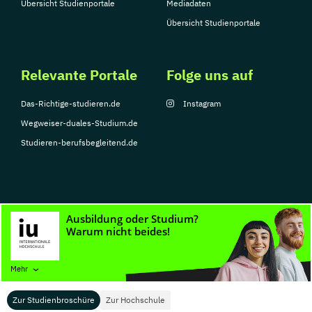
Übersicht Studienportale
Mediadaten
Übersicht Studienportale
Relevante Portale
Folge uns auf
Das-Richtige-studieren.de
Instagram
Wegweiser-duales-Studium.de
Studieren-berufsbegleitend.de
© Copyright 2026, TarGroup Media GmbH
Impressum
Datenschutzerklärung
Nutzungsbedingungen
Barrierefreihe
Mehr
Zur Studienbroschüre
Zur Hochschule