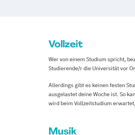
Virtual Reality & Game Development - V
Reality / Game Programming
Wirtschaftsrecht
World Music (EN)
Vollzeit
Wer von einem Studium spricht, bez
Studierende/r die Universität vor 
Allerdings gibt es keinen festen S
ausgelastet deine Woche ist. So ka
wird beim Vollzeitstudium erwartet
Musik