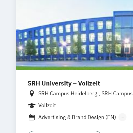
SRH University – Vollzeit
SRH Campus Heidelberg
SRH Campus 
SRH Campus Bremen
SRH Campus B
Vollzeit
SRH Campus Dresden
SRH Campus Dü
Advertising & Brand Design (EN)
SRH Campus Fürth
SRH Campus Gera
Applied Data Science and Artificial Inte
SRH Campus Hamburg
SRH Campus