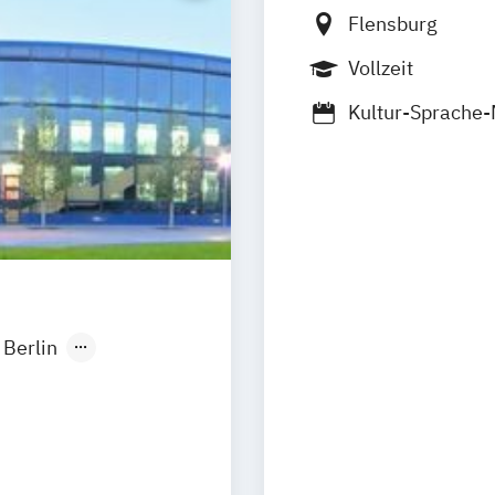
Flensburg
Vollzeit
Kultur-Sprache
Berlin
onn
sseldorf
lligence -
 Hamm