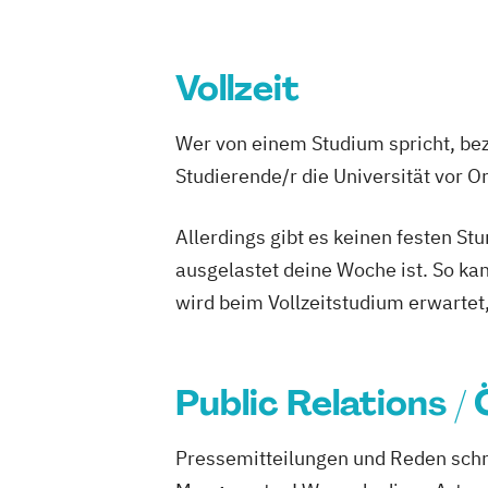
Management der Medien- und Kreativw
Medien- und Eventmanagement
Medien- und Wirtschaftspsychologie
Vollzeit
Public Relations und Digitales Marketi
Social Media Marketing und Content Cr
Wer von einem Studium spricht, bez
Visual and Media Anthropology (EN)
Studierende/r die Universität vor 
Wirtschaftspsychologie (DE/EN)
Allerdings gibt es keinen festen S
ausgelastet deine Woche ist. So ka
wird beim Vollzeitstudium erwartet
Public Relations /
Pressemitteilungen und Reden schr