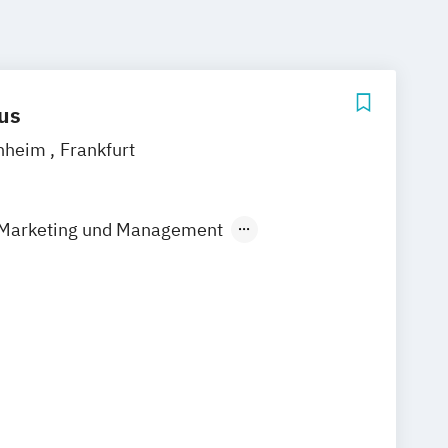
us
nheim
Frankfurt
s Marketing und Management
smanagement und
ment/PR
 Marketing in Mode
dien
mus und Sportmanagement
ent
nt und Medienmanagement