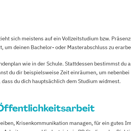
irtschaft
Kunstgeschicht
an der Hochschu
Musikwissensch
ng (DE/EN)
eation
ieht sich meistens auf ein Vollzeitstudium bzw. Präsenz
Ort, um deinen Bachelor- oder Masterabschluss zu erarbe
tundenplan wie in der Schule. Stattdessen bestimmst du
nnst du dir beispielsweise Zeit einräumen, um nebenbei 
, dass du dich hauptsächlich dem Studium widmest.
 Öffentlichkeitsarbeit
eiben, Krisenkommunikation managen, für ein gutes Im