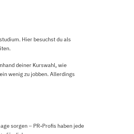
e
Musik (verschiedene Schwerpunkte
le für Musik Mainz)
aft
Publizistik
studium. Hier besuchst du als
iten.
 anhand deiner Kurswahl, wie
ein wenig zu jobben. Allerdings
age sorgen – PR-Profis haben jede