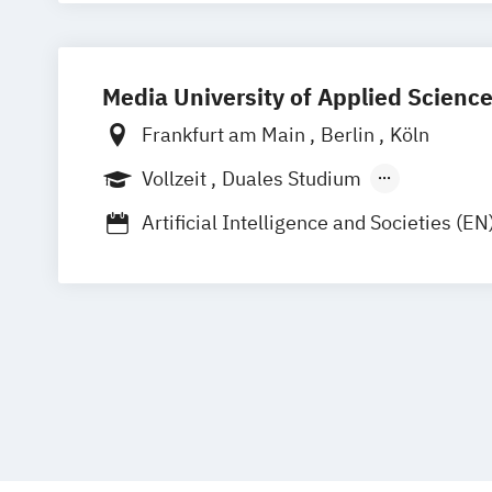
Media University of Applied Scienc
Frankfurt am Main
Berlin
Köln
Vollzeit
Duales Studium
Berufsbegleitendes Präsenzstudium
F
Artificial Intelligence and Societies (EN
Digitaler Journalismus (DE/EN)
Digitales Marketing und E-Commerce
Game Design und Interaktive Medien
Internationales Marketing und Medie
(DE/EN)
Journalismus und Unternehmenskomm
Kommunikationsdesign und Kreative St