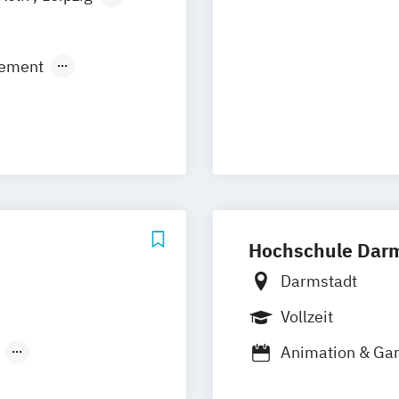
ement
ic Production
N)
ismus
ment
ment (DE/EN)
kmanagement
Hochschule Dar
Darmstadt
Vollzeit
Animation & G
Informatik