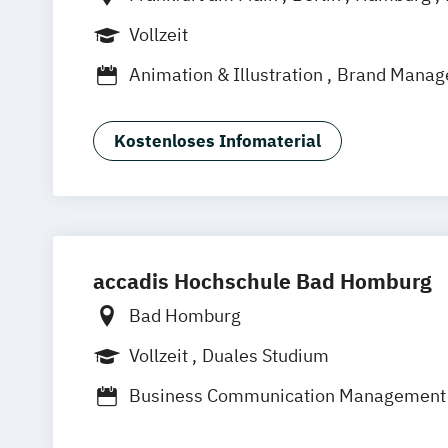
München
Stuttgart
Vollzeit
Animation & Illustration
Brand Manag
Design Management (EN)
Digital Mus
Eventmanagement
Filmmaking (DE/E
Kostenloses Infomaterial
Game Design & Development
Journal
Medien- und Kommunikationsdesign
Medien- und Kommunikationsmanage
Medien- und Kommuni­kations­manage
Medien- und Werbepsychologie
Musi
accadis Hochschule Bad Homburg
Sportjournalismus
Bad Homburg
Vollzeit
Duales Studium
Business Communication Management
Digital Business Management