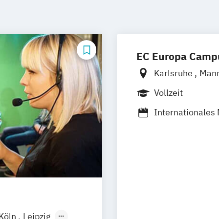
EC Europa Camp
Karlsruhe
Man
Vollzeit
Internationale
Kommunikation
Medienmanage
Management und
Marken und Me
Sportjournalis
Sportmanagem
Eventmanageme
Köln
Leipzig