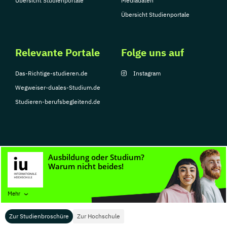
Übersicht Studienportale
Mediadaten
Übersicht Studienportale
Relevante Portale
Folge uns auf
Das-Richtige-studieren.de
Instagram
Wegweiser-duales-Studium.de
Studieren-berufsbegleitend.de
© Copyright 2026, TarGroup Media GmbH
Impressum
Datenschutzerklärung
Nutzungsbedingungen
Barrierefreihe
Mehr
Zur Studienbroschüre
Zur Hochschule