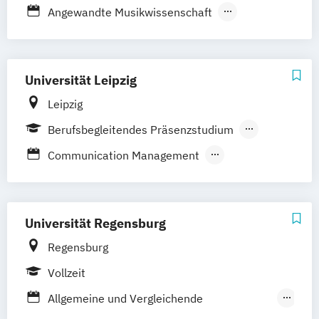
Angewandte Musikwissenschaft
Kunst (Lehramt)
Kunstgeschichte
Kunstpädagogik
Musikwissenschaft
Universität Leipzig
Leipzig
Berufsbegleitendes Präsenzstudium
Vollzeit
Communication Management
Corporate Media
Digital Humanities
Global Mass Communication
Journalistik
Kommunikations- und Medienwissenschaft
Universität Regensburg
Regensburg
Kunstgeschichte
Kunstpädagogik
Vollzeit
Lehramt Kunst
Lehramt Musik
Literarisches Schreiben
Allgemeine und Vergleichende
Musikwissenschaft
New Media Journalism
Medienwissenschaft