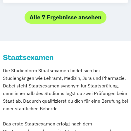
Digital Humanities
Historische Musikwissenschaft
Alle 7 Ergebnisse ansehen
Kunstgeschichte
Lehramt Kunst
Lehramt Musik
Medieninformatik
Medienpädagogik (Lehramtserweiterung)
Medienwissenschaft
Musikwissenschaft
Staatsexamen
Die Studienform Staatsexamen findet sich bei
Studiengängen wie Lehramt, Medizin, Jura und Pharmazie.
Dabei steht Staatsexamen synonym für Staatsprüfung,
denn innerhalb des Studiums legst du zwei Prüfungen beim
Staat ab. Dadurch qualifizierst du dich für eine Berufung bei
einer staatlichen Behörde.
Das erste Staatsexamen erfolgt nach dem