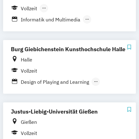
Medieninformatik
Vollzeit
Berufsbegleitendes Präsenzstudium
Informatik und Multimedia
Kunst- und Kulturgeschichte
Kunstpädagogik
Lehramt Kunst
Lehramt Musik
Burg Giebichenstein Kunsthochschule Halle
Medien und Kommunikation
Halle
Musik (verschiedene Studienrichtungen)
Vollzeit
Musiktherapie
Musikvermittlung/Konzertpädagogik
Design of Playing and Learning
Industrial Design
Kunst (Lehramt)
Kunstwissenschaften
Malerei / Grafik
Plastik
Justus-Liebig-Universität Gießen
Product Design and Applied Art (Porcelain
Gießen
Ceramics and Glass)
Vollzeit