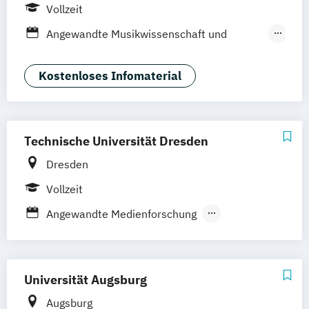
Vollzeit
Angewandte Musikwissenschaft und
Musikpädagogik
Journalistik
Kunst (Lehramt)
Kostenloses Infomaterial
Kunst an kirchlichen und privaten
Gymnasien
Kunstgeschichte und Bildwissenschaften
Technische Universität Dresden
Kunstpädagogik
Dresden
Werbung interkulturell: Sprache
Medien
Marketing (DE/EN)
Vollzeit
Angewandte Medienforschung
International Studies in Intellectual
Property Law
Kunst (Lehramt)
Kunstgeschichte
Universität Augsburg
Medienforschung
Medienpraxis
Augsburg