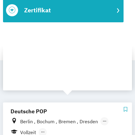
Zertifikat
Deutsche POP
Berlin
Bochum
Bremen
Dresden
Frankfurt am Main
Hamburg
Hannover
Vollzeit