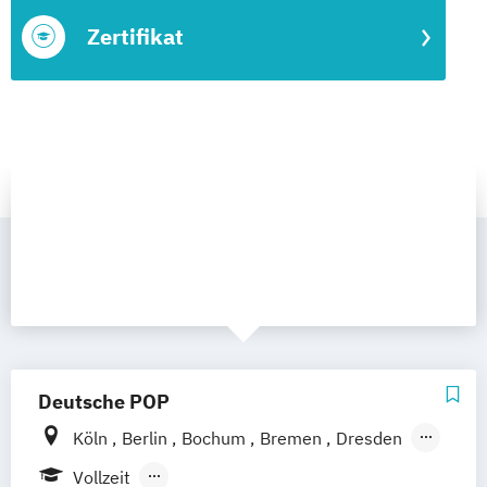
Zertifikat
Deutsche POP
Köln
Berlin
Bochum
Bremen
Dresden
Frankfurt am Main
Hamburg
Hannover
Vollzeit