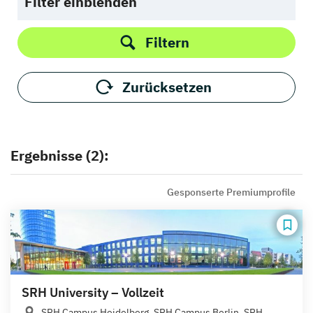
Filter einblenden
Filtern
Zurücksetzen
Ergebnisse (2):
Gesponserte Premiumprofile
SRH University – Vollzeit
SRH Campus Heidelberg, SRH Campus Berlin, SRH...