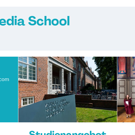
dia School
.com
Studienangebot