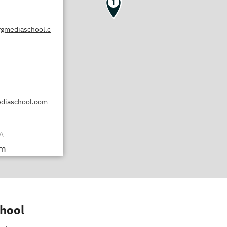
1
gmediaschool.c
diaschool.com
A
um
mburgmediascho
hool