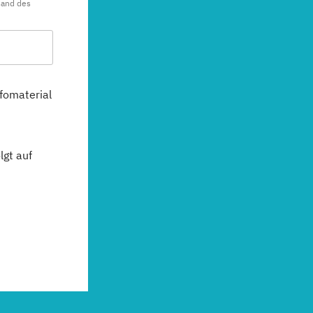
sand des
fomaterial
gt auf