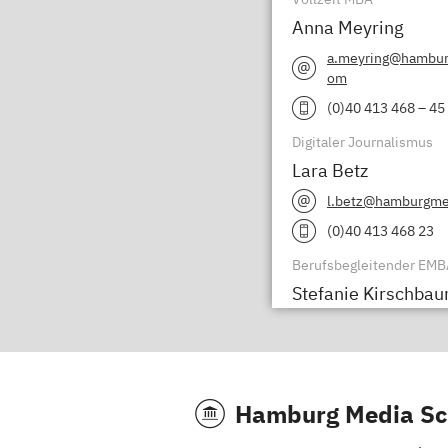
Anna Meyring
a.meyring@hambur
om
(0)40 413 468 – 45
Digitaler Journalismus
Lara Betz
l.betz@hamburgme
(0)40 413 468 23
Berufsbegleitender EMB
Stefanie Kirschba
s.kirschbaum@ha
ol.com
(0)40 413 468 18
Hamburg Media Sc