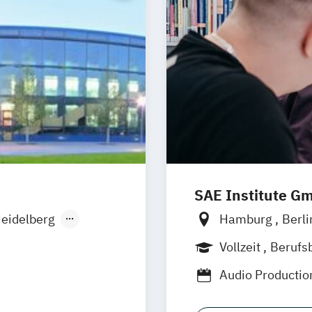
SAE Institute G
eidelberg
Hamburg
Berl
men
Leipzig
Münch
Vollzeit
Berufs
den
Berufsbegleiten
Audio Producti
Fürth
lligence -
Digital Film Pro
mm