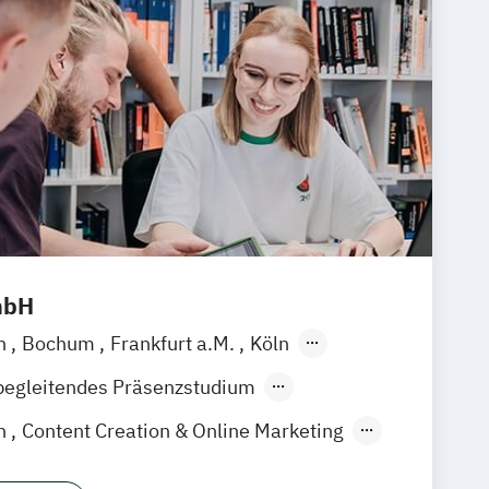
mbH
in
Bochum
Frankfurt a.M.
Köln
en
Stuttgart
Hannover
Nürnberg
begleitendes Präsenzstudium
der Präsenzlehrgang
on
Content Creation & Online Marketing
duction
Event Engineering