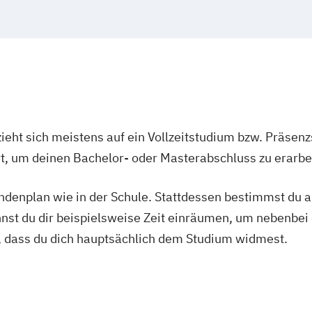
irtual & Mixed
nt- und
R-Management
oduction
y
ieht sich meistens auf ein Vollzeitstudium bzw. Präsenz
Ort, um deinen Bachelor- oder Masterabschluss zu erarbe
 (EN)
tundenplan wie in der Schule. Stattdessen bestimmst du
eation (EN)
nnst du dir beispielsweise Zeit einräumen, um nebenbei 
, dass du dich hauptsächlich dem Studium widmest.