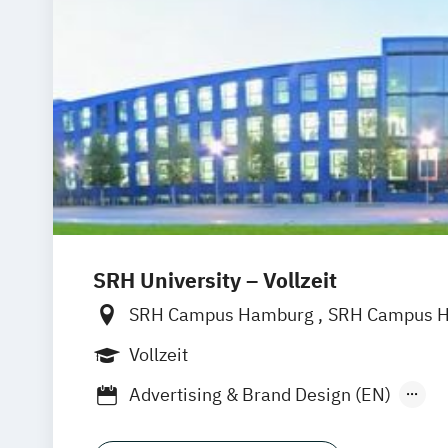
SRH University – Vollzeit
SRH Campus Hamburg
SRH Campus H
SRH Campus Berlin
SRH Campus Bre
Vollzeit
SRH Campus Bonn
SRH Campus Dres
Advertising & Brand Design (EN)
SRH Campus Düsseldorf
SRH Campus 
Applied Data Science and Artificial Inte
SRH Campus Gera
SRH Campus Ha