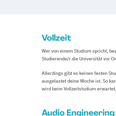
Virtual Reality & Game Development - V
Management der Kreativwirtschaft Eve
Reality / Game Programming
Musikmanagement
Wirtschaftsrecht
World Music (EN)
Management der Kreativwirtschaft P
und Journalismus
Medien und Kommunikation
Music Pr
Vollzeit
Musikproduktion (EN/DE)
Photograph
Photography (EN)
Popular Music
Wer von einem Studium spricht, bez
Popularmusik (EN/DE)
Studierende/r die Universität vor 
Social Design & Sustainable Innovation
Strategic Design (EN)
Allerdings gibt es keinen festen S
User Experience Design and Content Cr
ausgelastet deine Woche ist. So ka
Web Development (EN)
wird beim Vollzeitstudium erwartet
Audio Engineering