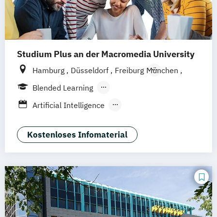
Software Engineering
Visual Effects Animation
Voice Acting
Studium Plus an der Macromedia University
Hamburg
Düsseldorf
Freiburg
München
Stuttgart
Berlin
Frankfurt am Main
Blended Learning
Hannover
Köln
Leipzig
Berufsbegleitendes Präsenzstudium
Artificial Intelligence
Vollzeit
Digital Product Design
Medien- und Kommunikationsmanagement
Kostenloses Infomaterial
Medien- und Werbepsychologie