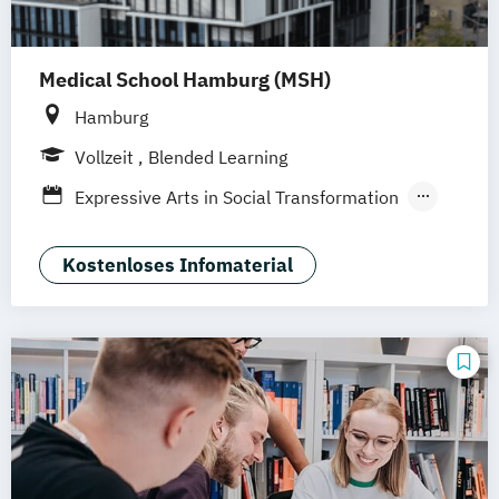
(DE/EN)
Medien- und Werbepsychologie
Medical School Hamburg (MSH)
Musikmanagement
Sportjournalismus
Hamburg
Vollzeit
Blended Learning
Expressive Arts in Social Transformation
Intermediale Kunsttherapie
Kunsttherapie
Musiktherapie
Kostenloses Infomaterial