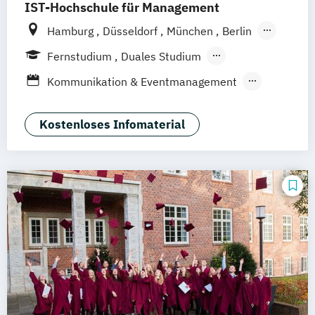
IST-Hochschule für Management
Hamburg
Düsseldorf
München
Berlin
Weil am Rhein
Frankfurt am Main
Essen
Fernstudium
Duales Studium
Stuttgart
Jena
Innsbruck
Linz
Fernlehrgang
Kommunikation & Eventmanagement
Kommunikation & Medienmanagement
Kommunikation & Medienmanagement
Kostenloses Infomaterial
(Duales Studium)
Kommunikationsmanagement
Kommunikationsmanagement (Duales
Studium)
Medienökonom (FH)
Public Relations Hochschulzertifikat
Werbe- und Medienpsychologie