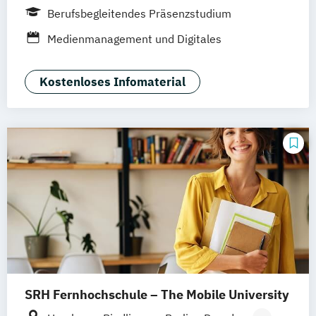
Frankfurt
Idstein
München
Wiesbaden
Berufsbegleitendes Präsenzstudium
Online-Campus
Osnabrück
Oldenburg
Medienmanagement und Digitales
Hannover
Dortmund
Erfurt
Stuttgart
Marketing
Braunschweig
Kostenloses Infomaterial
SRH Fernhochschule – The Mobile University