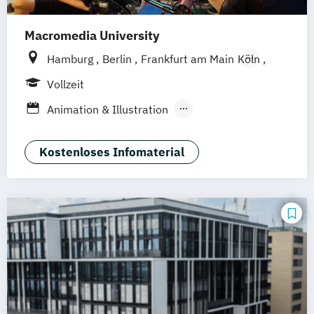
Macromedia University
Hamburg
Berlin
Frankfurt am Main
Köln
Leipzig
München
Stuttgart
Vollzeit
Animation & Illustration
Brand Management
Design Management (EN)
Kostenloses Infomaterial
Digital Music Production
Eventmanagement
Filmmaking (DE/EN)
Game Design & Development
Journalismus
Medien- und Kommunikationsdesign
Medien- und Kommunikationsmanagement
Medien- und Kommuni­kations­management