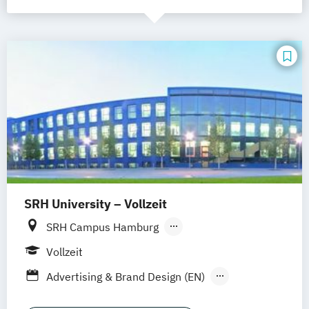
SRH University – Vollzeit
SRH Campus Hamburg
SRH Campus Heidelberg
Vollzeit
SRH Campus Berlin
SRH Campus Bremen
Advertising & Brand Design (EN)
SRH Campus Bonn
SRH Campus Dresden
Applied Data Science and Artificial
SRH Campus Düsseldorf