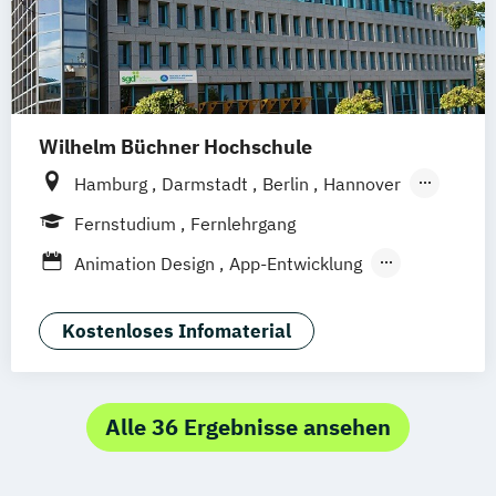
Wilhelm Büchner Hochschule
Hamburg
Darmstadt
Berlin
Hannover
Bonn
Nürnberg
München
Stuttgart
Fernstudium
Fernlehrgang
Göttingen
Leipzig
Freiburg
Wien
Animation Design
App-Entwicklung
Zürich
Rostock
Dortmund
Digitale Medien
Game Design
Game Development
Industriedesign
Kostenloses Infomaterial
Kommunikationsdesign
Media Production
Mediengestaltung
Nachhaltiges Design
Alle 36 Ergebnisse ansehen