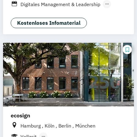
Digitales Management & Leadership
Braunschweig
Erfurt
Medienmanagement und Digitales
Marketing
Kostenloses Infomaterial
ecosign
Hamburg
Köln
Berlin
München
Vollzeit