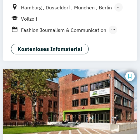
Hamburg
Düsseldorf
München
Berlin
Wiesbaden
Online-Campus
Vollzeit
Fashion Journalism & Communication
Generatives Design & KI
Industrie & Produkt Design
Kostenloses Infomaterial
Interior Design
Marken- & Kommunikationsdesign