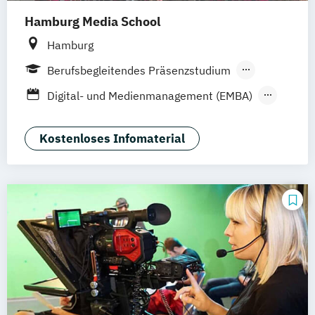
Hamburg Media School
Hamburg
Berufsbegleitendes Präsenzstudium
Vollzeit
Digital- und Medienmanagement (EMBA)
Digital- und Medienmanagement (MBA)
Digitaler Journalismus
Film
Kostenloses Infomaterial
Werteorientierter Werbefilm