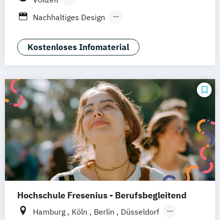
Berufsbegleitendes Präsenzstudium
Nachhaltiges Design
Nachhaltiges Design (berufsbegleitend)
Nachhaltiges Design Management
Kostenloses Infomaterial
Nachhaltiges Design Management
(berufsbegleitend)
Hochschule Fresenius - Berufsbegleitend
Hamburg
Köln
Berlin
Düsseldorf