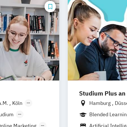
kmanagement
Studium Plus an
a.M.
Köln
Hamburg
Düss
r
Nürnberg
Berlin
Frankfu
tudium
Blended Learni
Vollzeit
Online Marketing
Artificial Intell