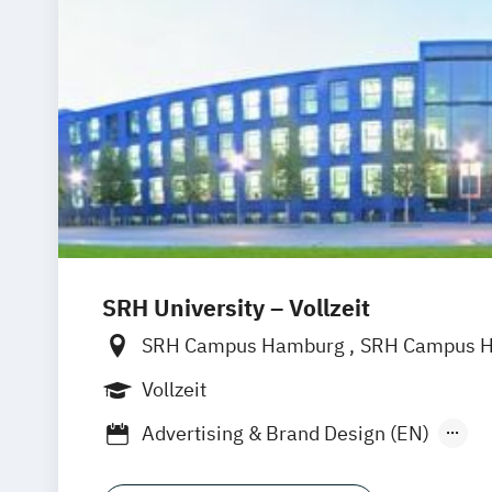
SRH University – Vollzeit
SRH Campus Hamburg
SRH Campus H
SRH Campus Berlin
SRH Campus Bre
Vollzeit
SRH Campus Bonn
SRH Campus Dres
Advertising & Brand Design (EN)
SRH Campus Düsseldorf
SRH Campus 
Applied Data Science and Artificial Inte
SRH Campus Gera
SRH Campus Ha