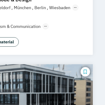
eldorf
München
Berlin
Wiesbaden
lism & Communication
ign & KI
Industrie & Produkt Design
Marken- & Kommunikationsdesign
aterial