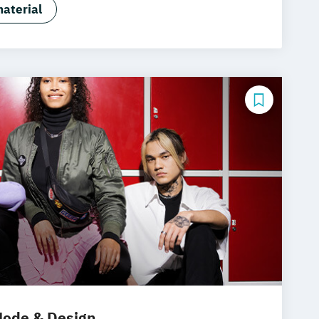
esign (EN)
aterial
ue Medien (EN)
Game Design (EN)
)
Kommunikationsdesign (EN)
ikation B.A. (EN)
ode & Design