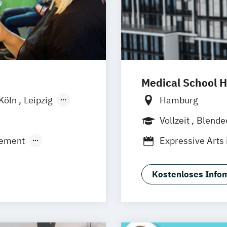
Medical School 
Köln
Leipzig
Hamburg
Vollzeit
Blende
ement
Expressive Arts 
ic Production
Intermediale Ku
N)
Musiktherapie
Kostenloses Infom
ismus
ment
ment (DE/EN)