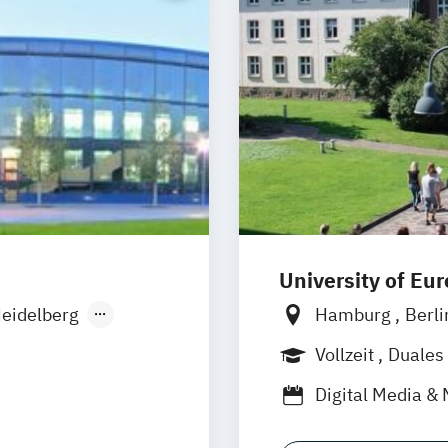
University of Eu
eidelberg
Hamburg
Berl
men
Vollzeit
Duales
den
Digital Media & 
Fürth
lligence -
Digital Media & 
mm