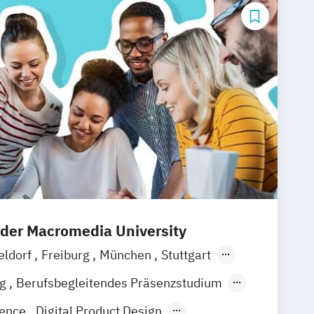
 der Macromedia University
eldorf
Freiburg
München
Stuttgart
rt am Main
Hannover
Köln
Leipzig
ng
Berufsbegleitendes Präsenzstudium
igence
Digital Product Design