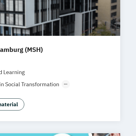
Hamburg (MSH)
d Learning
in Social Transformation
nsttherapie
Kunsttherapie
aterial