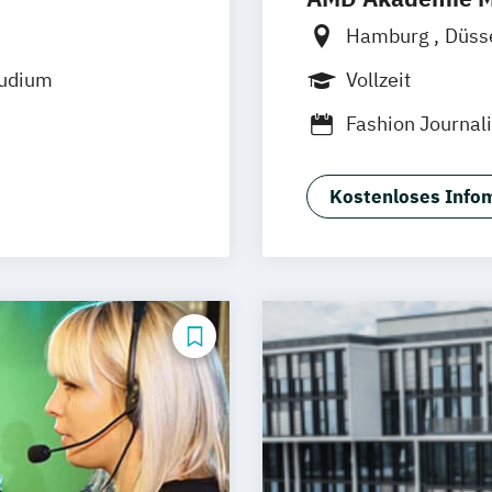
irtual & Mixed
Hamburg
Düss
Online-Campus
tudium
Vollzeit
Fashion Journa
)
Generatives Des
Interior Design
Kostenloses Infom
fsbegleitend)