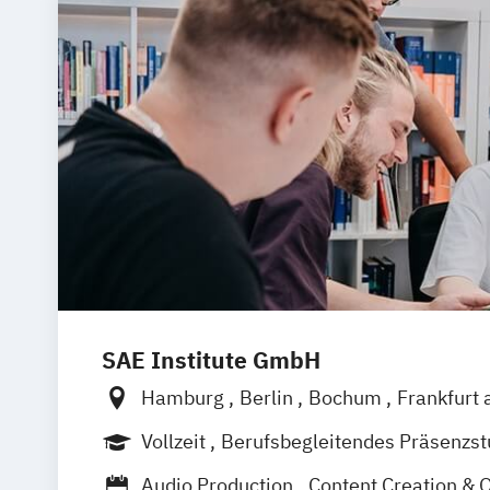
Medien- und Werbepsychologie
Musi
Sportjournalismus
SAE Institute GmbH
Hamburg
Berlin
Bochum
Frankfurt 
Leipzig
München
Stuttgart
Hannove
Vollzeit
Berufsbegleitendes Präsenzs
Berufsbegleitender Präsenzlehrgang
Audio Production
Content Creation & 