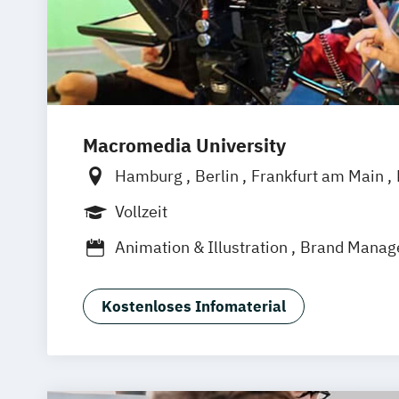
Macromedia University
Hamburg
Berlin
Frankfurt am Main
München
Stuttgart
Vollzeit
Animation & Illustration
Brand Manag
Design Management (EN)
Digital Mus
Eventmanagement
Filmmaking (DE/E
Kostenloses Infomaterial
Game Design & Development
Journal
Medien- und Kommunikationsdesign
Medien- und Kommunikationsmanage
Medien- und Kommuni­kations­manage