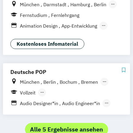
München
Darmstadt
Hamburg
Berlin
Hannover
Bonn
Nürnberg
Stuttgart
Fernstudium
Fernlehrgang
Göttingen
Leipzig
Freiburg
Wien
Animation Design
App-Entwicklung
Zürich
Rostock
Dortmund
Digitale Medien
Game Design
Game Development
Industriedesign
Kostenloses Infomaterial
Kommunikationsdesign
Media Production
Mediengestaltung
Nachhaltiges Design
Deutsche POP
München
Berlin
Bochum
Bremen
Dresden
Frankfurt am Main
Hamburg
Vollzeit
Hannover
Köln
Leipzig
Nürnberg
Berufsbegleitendes Präsenzstudium
Audio Designer*in
Audio Engineer*in
Stuttgart
Berufsbegleitender Präsenzlehrgang
Audioproduzent*in
Electronic Music Production
Film and Media Production
Alle 5 Ergebnisse ansehen