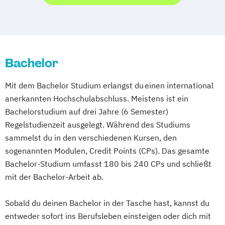
Foto- & Mediendesigner*in
Fotodesigner*in
Fotojournalist*in
Game Designer*in
Games
Design & Animation
Grafikdesigner*in
Bachelor
Graphic Design
Kameramann*frau & Cutter*in
Mit dem Bachelor Studium erlangst du einen international
Media Reporter
Mediendesigner*in
anerkannten Hochschulabschluss. Meistens ist ein
Medienmanager*in
Moderator*in
Bachelorstudium auf drei Jahre (6 Semester)
Moderator*in & Redakteur*in
Regelstudienzeit ausgelegt. Während des Studiums
Music Management
sammelst du in den verschiedenen Kursen, den
Music and Audio Production
sogenannten Modulen, Credit Points (CPs). Das gesamte
Musik Designer*in
Musikproduzent*in
Bachelor-Studium umfasst 180 bis 240 CPs und schließt
Photography
Tonmeister*in
mit der Bachelor-Arbeit ab.
Videoproduzent*in
Sobald du deinen Bachelor in der Tasche hast, kannst du
entweder sofort ins Berufsleben einsteigen oder dich mit