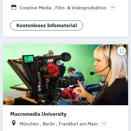
Berufsbegleitendes Präsenzstudium
Creative Media
Film- & Videoproduktion
Duales Studium
Game Design
Journalismus
Media Studies
Medienmanagement
Kostenloses Infomaterial
Medienpsychologie
Musikproduktion
Social Media Studies
Software Design & User Experience
Sportjournalismus
Macromedia University
München
Berlin
Frankfurt am Main