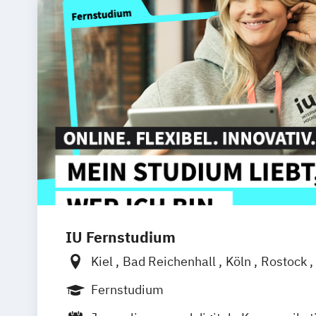
IU Fernstudium
Kiel
Bad Reichenhall
Köln
Rostock
Frankfurt am Main
Stuttgart
Dresde
Fernstudium
Basel
Bielefeld
Deggendorf
Karlsr