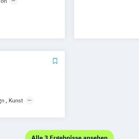
ion
Neu-Ulm
Medienpädagogik
urg
Freising
design
rg
Münster
t
schlandweit
Social Media
gn
Kunst
Alle 3 Ergebnisse ansehen