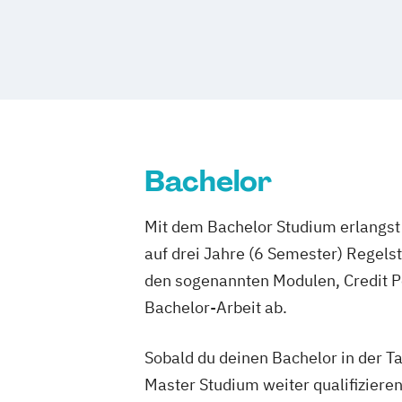
Design & Animation
Grafikdesigner*i
Graphic Design
Kameramann*frau & C
Media Reporter
Mediendesigner*in
Medienmanager*in
Moderator*in
Moderator*in & Redakteur*in
Music 
Music and Audio Production
Musik De
Musikproduzent*in
Photography
Ton
Bachelor
Videoproduzent*in
Mit dem Bachelor Studium erlangst 
auf drei Jahre (6 Semester) Regel
den sogenannten Modulen, Credit P
Bachelor-Arbeit ab.
Sobald du deinen Bachelor in der T
Master Studium weiter qualifizieren