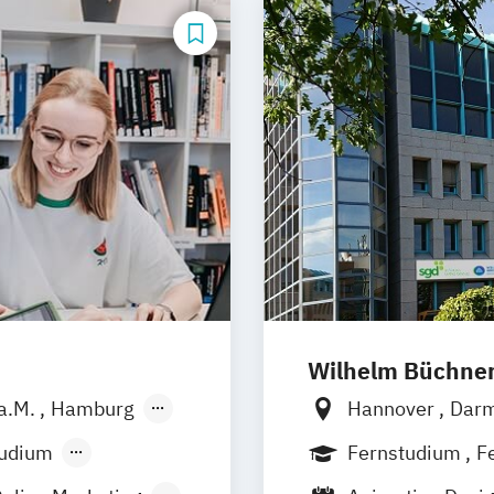
Wilhelm Büchne
 a.M.
Hamburg
Hannover
Darm
̈rnberg
Nürnberg
Mün
tudium
Fernstudium
F
Freiburg
Wien