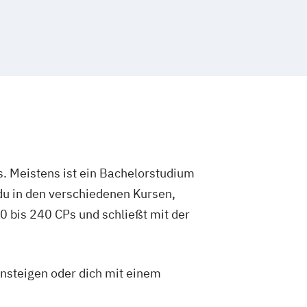
agement
UX-Design
rmatik
rmatik Präsenzstudium
hologie
hologie mit Schwerpunkt Digitalisierung
. Meistens ist ein Bachelorstudium
du in den verschiedenen Kursen,
 bis 240 CPs und schließt mit der
insteigen oder dich mit einem