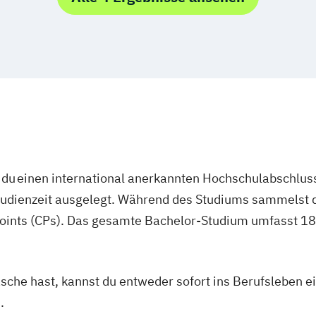
n
Tourismusman
utter*in
Wirtschaftsinfo
Wirtschaftsinfo
Wirtschaftspsyc
Management
Wirtschaftspsyc
signer*in
meister*in
du einen international anerkannten Hochschulabschluss
studienzeit ausgelegt. Während des Studiums sammelst 
oints (CPs). Das gesamte Bachelor-Studium umfasst 180
asche hast, kannst du entweder sofort ins Berufsleben e
.