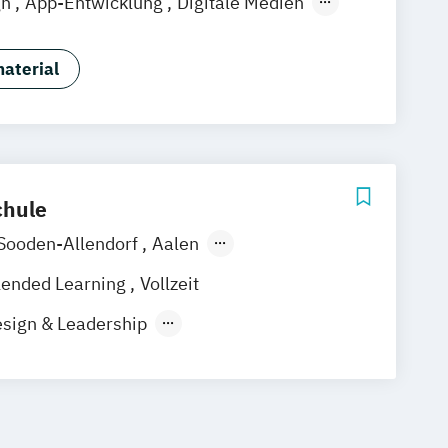
gn
App-Entwicklung
Digitale Medien
Game Development
Industriedesign
sdesign
Media Production
aterial
ng
Nachhaltiges Design
hule
Sooden-Allendorf
Aalen
Berlin
Bonn
Friedrichshafen
lended Learning
Vollzeit
bronn
Kassel
Leipzig
Mannheim
sign & Leadership
hum
Kaiserslautern
Wiesbaden
Business
General Management
esden
Hoyerswerda
Magdeburg
ign – Fachkommunikation für
entinental / Kiel
Stein / Nürnberg
ukte und Prozesse
chsenstadt
Online-Campus
Heidelberg
sdesign
Prozess- und Produktdesign