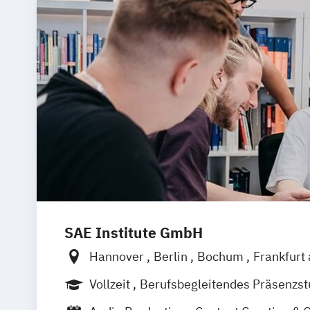
SAE Institute GmbH
Hannover
Berlin
Bochum
Frankfurt
Köln
Leipzig
München
Stuttgart
Nu
Vollzeit
Berufsbegleitendes Präsenzs
Berufsbegleitender Präsenzlehrgang