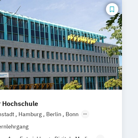
r Hochschule
stadt
Hamburg
Berlin
Bonn
chen
Stuttgart
Göttingen
Leipzig
ernlehrgang
Zürich
Rostock
Dortmund