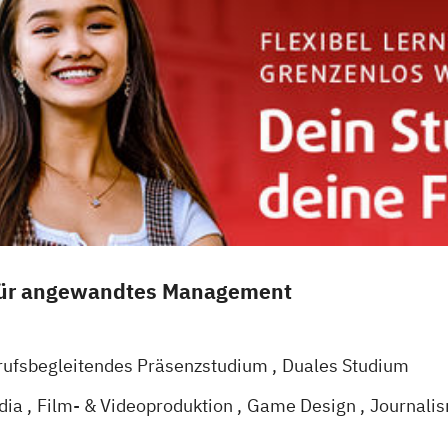
für angewandtes Management
rufsbegleitendes Präsenzstudium
Duales Studium
dia
Film- & Videoproduktion
Game Design
Journali
agement
Medienpsychologie
Musikproduktion
Socia