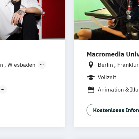
 (EN)
Design (EN)
Macromedia Univ
irtual & Mixed
in
Wiesbaden
Berlin
Frankfu
München
Stutt
Vollzeit
Animation & Illu
Produkt Design
Brand Manage
tionsdesign
Design Manage
Kostenloses Infom
Digital Product
Filmmaking (DE
Journalismus