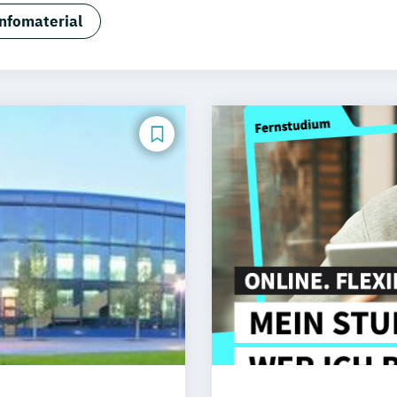
sign & User Experience
Sportjournalismus
nfomaterial