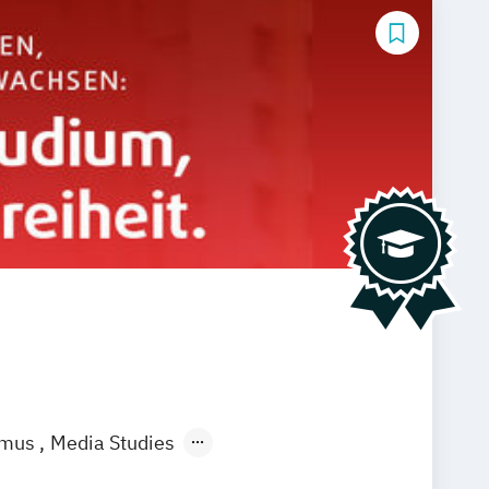
smus
Media Studies
l Media Studies