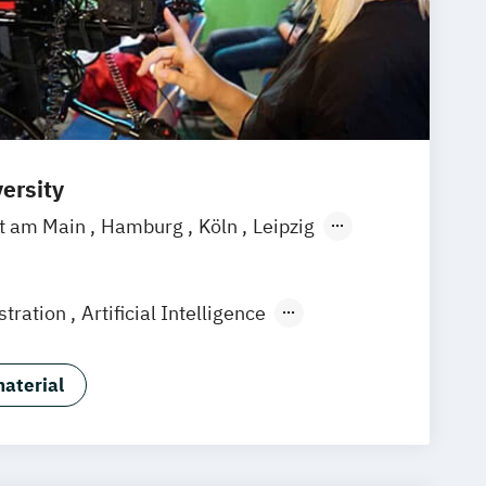
ersity
rt am Main
Hamburg
Köln
Leipzig
gart
stration
Artificial Intelligence
ment
Business Coaching
ment (EN)
Digital Music Production
aterial
 Design
Eventmanagement
/EN)
Game Design & Development
Medien- und Kommunikationsdesign