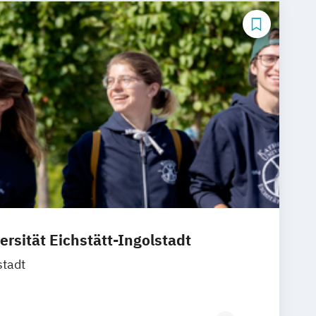
ommunikationsmanagement
mmuni­kations­management (DE/EN)
rbepsychologie
Musikmanagement
us
ersität Eichstätt-Ingolstadt
stadt