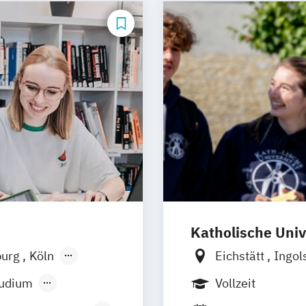
Medien- und K
Medien- und Ko
Medien- und We
Sportjournalism
Katholische Univ
urg
Köln
Eichstätt
Ingol
r
Nürnberg
tudium
Vollzeit