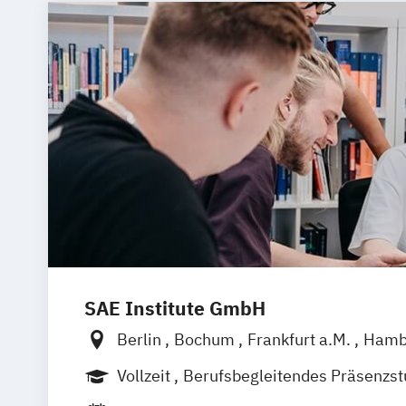
SAE Institute GmbH
Berlin
Bochum
Frankfurt a.M.
Hamb
Leipzig
München
Stuttgart
Hannove
Vollzeit
Berufsbegleitendes Präsenzs
Berufsbegleitender Präsenzlehrgang