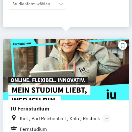
Studienform wählen
IU Fernstudium
Kiel
Bad Reichenhall
Köln
Rostock
Freiburg
Frankfurt am Main
Stuttgart
Fernstudium