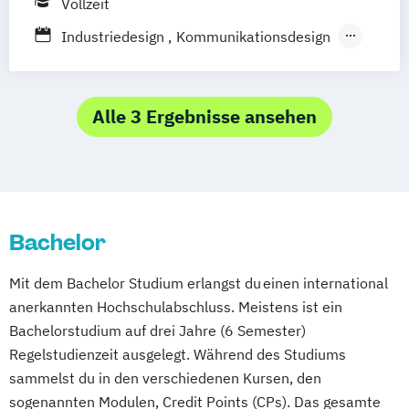
Vollzeit
Prozess- und Produktdesign
Prichsenstadt
Online-Campus
Tourismusmanagement
UX-Design
Industriedesign
Kommunikationsdesign
Heidelberg
Wirtschaftsinformatik
Kunst
Kunst (Lehramt)
Wirtschaftsinformatik Präsenzstudium
Wirtschaftspsychologie
Alle 3 Ergebnisse ansehen
Wirtschaftspsychologie mit Schwerpunkt
Digitalisierung
Bachelor
Mit dem Bachelor Studium erlangst du einen international
anerkannten Hochschulabschluss. Meistens ist ein
Bachelorstudium auf drei Jahre (6 Semester)
Regelstudienzeit ausgelegt. Während des Studiums
sammelst du in den verschiedenen Kursen, den
sogenannten Modulen, Credit Points (CPs). Das gesamte