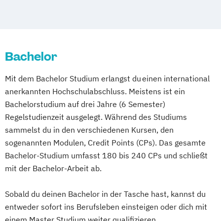
Medienkonzeption
Digitalisierung
Multimedia Production
Public Relations
Öffentlichkeitsarbeit und
Unternehmenskommunikation
Bachelor
Mit dem Bachelor Studium erlangst du einen international
anerkannten Hochschulabschluss. Meistens ist ein
Bachelorstudium auf drei Jahre (6 Semester)
Regelstudienzeit ausgelegt. Während des Studiums
sammelst du in den verschiedenen Kursen, den
sogenannten Modulen, Credit Points (CPs). Das gesamte
Bachelor-Studium umfasst 180 bis 240 CPs und schließt
mit der Bachelor-Arbeit ab.
Sobald du deinen Bachelor in der Tasche hast, kannst du
entweder sofort ins Berufsleben einsteigen oder dich mit
einem Master Studium weiter qualifizieren.