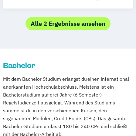
Filmkultur: Archivierung
Programmierung
Präsentation
Kunst (Lehramt)
Kunst-Medien-Kulturelle Bildung
Alle 2 Ergebnisse ansehen
Kunstgeschichte
Lehramt Musik
Musikwissenschaft
Theater-
Film- und Medienwissenschaft
Bachelor
Mit dem Bachelor Studium erlangst du einen international
anerkannten Hochschulabschluss. Meistens ist ein
Bachelorstudium auf drei Jahre (6 Semester)
Regelstudienzeit ausgelegt. Während des Studiums
sammelst du in den verschiedenen Kursen, den
sogenannten Modulen, Credit Points (CPs). Das gesamte
Bachelor-Studium umfasst 180 bis 240 CPs und schließt
mit der Bachelor-Arbeit ab.