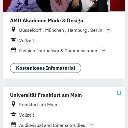
AMD Akademie Mode & Design
Düsseldorf
München
Hamburg
Berlin
Wiesbaden
Online-Campus
Vollzeit
Fashion Journalism & Communication
Generatives Design & KI
Industrie & Produkt Design
Kostenloses Infomaterial
Interior Design
Marken- & Kommunikationsdesign
Universität Frankfurt am Main
Frankfurt am Main
Vollzeit
Audiovisual and Cinema Studies