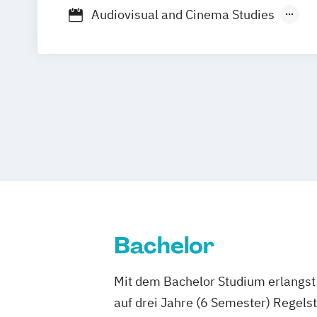
Audiovisual and Cinema Studies
Filmkultur: Archivierung
Programmie
Präsentation
Kunst (Lehramt)
Kunst-Medien-Kulturelle Bildung
Kuns
Lehramt Musik
Musikwissenschaft
T
Film- und Medienwissenschaft
Bachelor
Mit dem Bachelor Studium erlangst 
auf drei Jahre (6 Semester) Regel