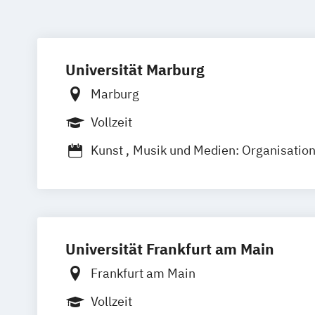
Universität Marburg
Marburg
Vollzeit
Kunst
Musik und Medien: Organisation
Kunstgeschichte
Kunstgeschichte: Fo
Theorie
Praxis
Literaturvermittlung 
Medien und kulturelle Praxis: Geschich
Theorie
Medienwissenschaft
Universität Frankfurt am Main
Musikwissenschaft: Geschichte und Ver
Frankfurt am Main
Vollzeit