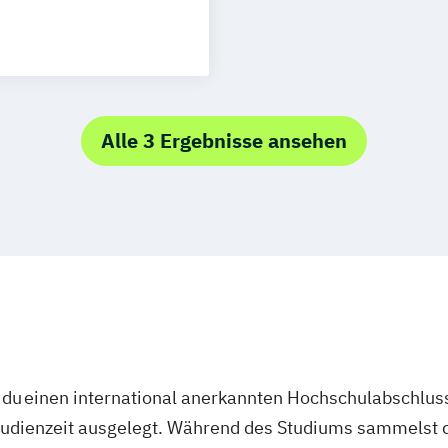
rung
tgeschichte
heater-
Alle 3 Ergebnisse ansehen
du einen international anerkannten Hochschulabschluss
studienzeit ausgelegt. Während des Studiums sammelst 