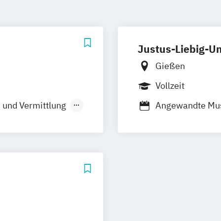
Justus-Liebig-Un
Gießen
Vollzeit
 und Vermittlung
Angewandte Mus
rschung
Kunstgeschicht
in den Medien
te
Ästhetik
mittlung