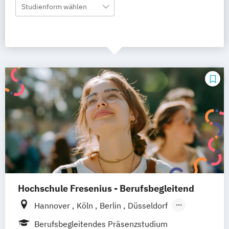
Studienform wählen
Hochschule Fresenius - Berufsbegleitend
Hannover
Köln
Berlin
Düsseldorf
Frankfurt
Hamburg
Idstein
München
Berufsbegleitendes Präsenzstudium