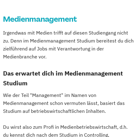
Lehramt für Sonderpädagogik
Lehramt für Sonderpädagogik
Medienmanagement
zweites Fach Musik
Medien und Musik
Medienmanagement
Musiktheorie
Irgendwas mit Medien trifft auf diesen Studiengang nicht
Musikwissenschaft und Musikvermittlung
zu. Denn im Medienmanagement Studium bereitest du dich
Popular Music
Tasteninstrumente
zielführend auf Jobs mit Verantwortung in der
Medienbranche vor.
Das erwartet dich im Medienmanagement
Studium
Wie der Teil "Management" im Namen von
Medienmanagement schon vermuten lässt, basiert das
Studium auf betriebswirtschaftlichen Inhalten.
Du wirst also zum Profi in Medienbetriebswirtschaft, d.h.
du kennst dich nach dem Studium in Controlling,