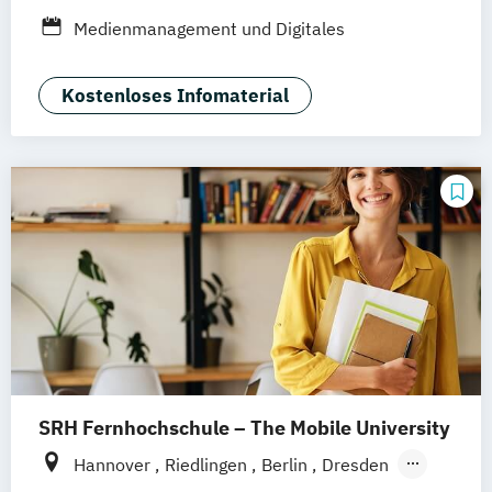
Wiesbaden
Online-Campus
Osnabrück
Medienmanagement und Digitales
Oldenburg
Dortmund
Erfurt
Stuttgart
Marketing
Braunschweig
Kostenloses Infomaterial
SRH Fernhochschule – The Mobile University
Hannover
Riedlingen
Berlin
Dresden