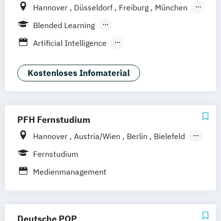
Hannover
Düsseldorf
Freiburg
München
Stuttgart
Berlin
Frankfurt am Main
Blended Learning
Hamburg
Köln
Leipzig
Berufsbegleitendes Präsenzstudium
Artificial Intelligence
Vollzeit
Digital Product Design
Medien- und Kommunikationsmanagement
Kostenloses Infomaterial
Medien- und Werbepsychologie
PFH Fernstudium
Hannover
Austria/Wien
Berlin
Bielefeld
Bremen
Dortmund
Düsseldorf/Ratingen
Fernstudium
Erfurt
Freiburg
Friedrichshafen
Medienmanagement
Göttingen
Hamburg
Kaiserslautern/Kusel
Kiel
Leipzig
Ludwigshafen/Diez
München
Nürnberg
Deutsche POP
Online-Fernstudium
Regensburg
Stade