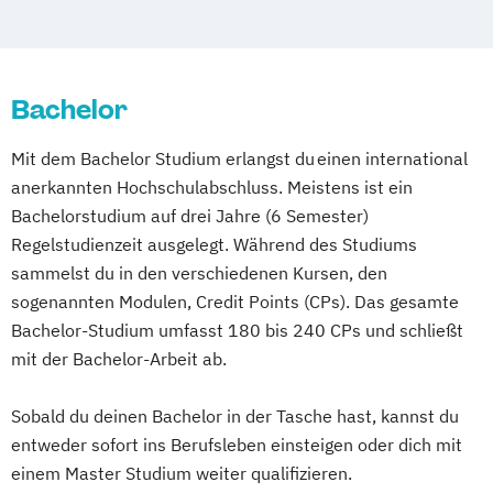
Gesang
Music Management
Gesang in freiberuflicher Tätigkeit
Music and Audio Production
(verschiedene Studienschwerpunkte)
Musik Designer*in
Musikproduzent*in
Bachelor
Jazz und jazzverwandte Musik Performing
Photography
Tonmeister*in
Artist/Educator
Videoproduzent*in
Mit dem Bachelor Studium erlangst du einen international
JazzRockPop
anerkannten Hochschulabschluss. Meistens ist ein
Kammermusik (verschiedene
Bachelorstudium auf drei Jahre (6 Semester)
Studienrichtungen)
Regelstudienzeit ausgelegt. Während des Studiums
Kinder- und Jugendchorleitung
sammelst du in den verschiedenen Kursen, den
Kirchenmusik
Klavier
sogenannten Modulen, Credit Points (CPs). Das gesamte
Kommunikations- und Medienforschung
Bachelor-Studium umfasst 180 bis 240 CPs und schließt
Komposition
mit der Bachelor-Arbeit ab.
Künstlerisch-pädagogische Ausbildung
Sobald du deinen Bachelor in der Tasche hast, kannst du
Künstlerische Ausbildung (verschiedene
entweder sofort ins Berufsleben einsteigen oder dich mit
Studienrichtungen)
einem Master Studium weiter qualifizieren.
Lehramt an Gymnasien