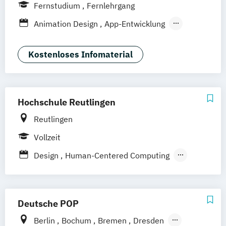
Bonn
Nürnberg
München
Stuttgart
Fernstudium
Fernlehrgang
Göttingen
Leipzig
Freiburg
Wien
Animation Design
App-Entwicklung
Zürich
Rostock
Dortmund
Digitale Medien
Game Design
Game Development
Industriedesign
Kostenloses Infomaterial
Kommunikationsdesign
Media Production
Mediengestaltung
Nachhaltiges Design
Hochschule Reutlingen
Reutlingen
Vollzeit
Design
Human-Centered Computing
Medien- und Kommunikationsinformatik
Deutsche POP
Berlin
Bochum
Bremen
Dresden