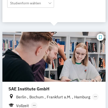
Studienform wählen
SAE Institute GmbH
Berlin
Bochum
Frankfurt a.M.
Hamburg
Köln
Leipzig
München
Stuttgart
Vollzeit