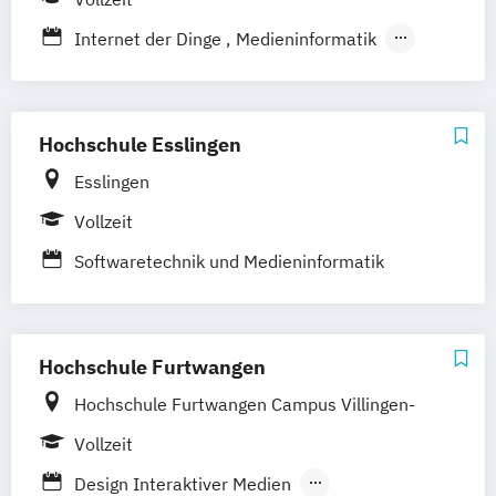
Music and Audio Production
Musik Designer*in
Musikproduzent*in
Internet der Dinge
Medieninformatik
Photography
Tonmeister*in
User Experience
Videoproduzent*in
Hochschule Esslingen
Esslingen
Vollzeit
Softwaretechnik und Medieninformatik
Hochschule Furtwangen
Hochschule Furtwangen Campus Villingen-
Schwenningen
Vollzeit
Design Interaktiver Medien