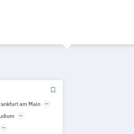
rankfurt am Main
ünchen
tudium