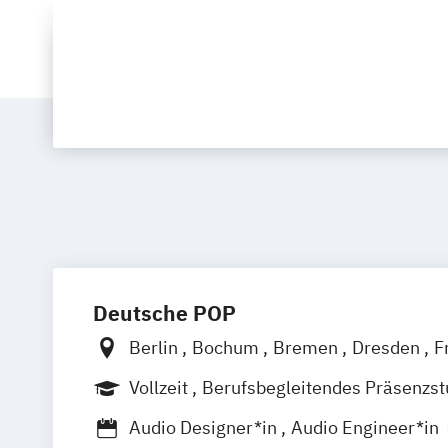
Deutsche POP
Berlin
Bochum
Bremen
Dresden
F
Hamburg
Hannover
Köln
Leipzig
M
Vollzeit
Berufsbegleitendes Präsenzs
Nürnberg
Stuttgart
Berufsbegleitender Präsenzlehrgang
Audio Designer*in
Audio Engineer*in