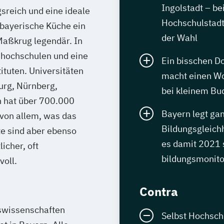
Ingolstadt – be
sreich und eine ideale
Hochschulstadt
 bayerische Küche ein
der Wahl
Maßkrug legendär. In
hhochschulen und eine
Ein bisschen Do
ituten. Universitäten
macht einen Wo
urg, Nürnberg,
bei kleinem Bu
 hat über 700.000
Bayern legt ga
 von allem, was das
Bildungsgleich
te sind aber ebenso
es damit 2021 s
icher, oft
bildungsmonito
voll.
Contra
swissenschaften
Selbst Hochsch