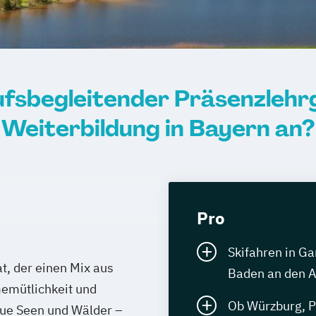
ufsbegleitender Präsenzleh
Weiterbildung in Bayern an?
Pro
Skifahren in G
t, der einen Mix aus
Baden an den
Gemütlichkeit und
Ob Würzburg, P
aue Seen und Wälder –