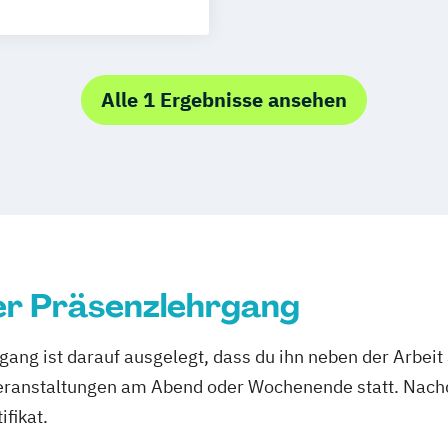
roduction
ner*in
Games
Alle 1 Ergebnisse ansehen
n
utter*in
Management
signer*in
meister*in
er Präsenzlehrgang
ang ist darauf ausgelegt, dass du ihn neben der Arbeit
eranstaltungen am Abend oder Wochenende statt. Nach
ifikat.