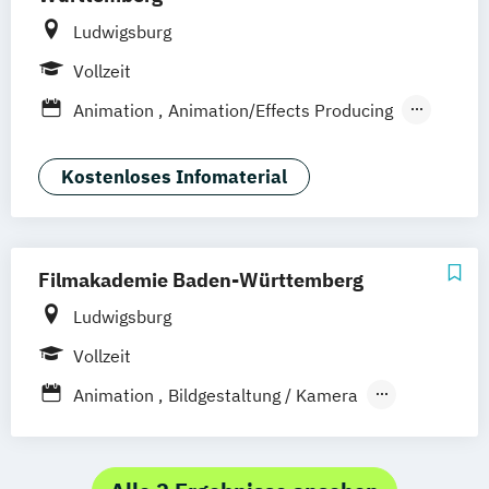
Ludwigsburg
Vollzeit
Animation
Animation/Effects Producing
Interaktive Medien
Technical Directing
Visual Effects
Kostenloses Infomaterial
Filmakademie Baden-Württemberg
Ludwigsburg
Vollzeit
Animation
Bildgestaltung / Kamera
Dokumentarfilm
Drehbuch
Fernsehjournalismus
Filmmusik
Filmton / Sounddesign