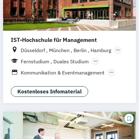
IST-Hochschule für Management
Düsseldorf
München
Berlin
Hamburg
Weil am Rhein
Frankfurt am Main
Essen
Fernstudium
Duales Studium
Stuttgart
Jena
Innsbruck
Linz
Fernlehrgang
Kommunikation & Eventmanagement
Kommunikation & Medienmanagement
Kommunikation & Medienmanagement
Kostenloses Infomaterial
(Duales Studium)
Kommunikationsmanagement
Kommunikationsmanagement (Duales
Studium)
Medienökonom (FH)