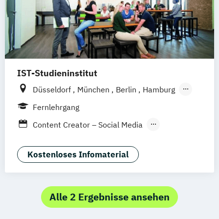
Public Relations Hochschulzertifikat
Werbe- und Medienpsychologie
IST-Studieninstitut
Düsseldorf
München
Berlin
Hamburg
Weil am Rhein
Fernlehrgang
Content Creator – Social Media
Digital Marketing Manager:in
Kostenloses Infomaterial
Alle 2 Ergebnisse ansehen