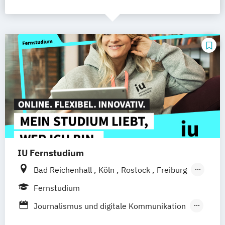
IU Fernstudium
Bad Reichenhall
Köln
Rostock
Freiburg
Kiel
Frankfurt am Main
Stuttgart
Fernstudium
Dresden
Aachen
Basel
Bielefeld
Journalismus und digitale Kommunikation
Deggendorf
Karlsruhe
Kassel
Kommunikationsdesign