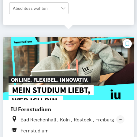
Abschluss wählen
IU Fernstudium
Bad Reichenhall
Köln
Rostock
Freiburg
Kiel
Frankfurt am Main
Stuttgart
Fernstudium
Dresden
Aachen
Basel
Bielefeld