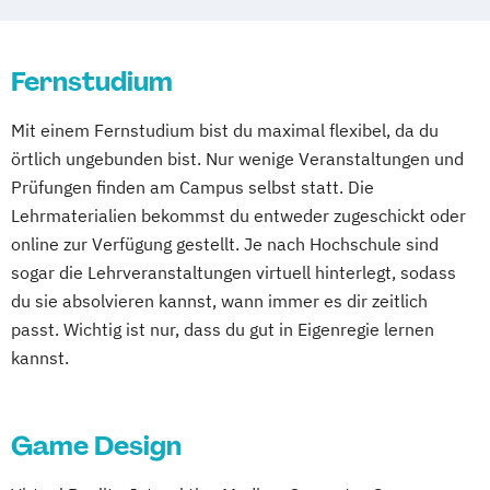
Wuppertal
Prichsenstadt
Prozess- und Produktdesign
Online-Campus
Heidelberg
Tourismusmanagement
UX-Design
Fernstudium
Wirtschaftsinformatik
Wirtschaftsinformatik Präsenzstudium
Mit einem Fernstudium bist du maximal flexibel, da du
Wirtschaftspsychologie
örtlich ungebunden bist. Nur wenige Veranstaltungen und
Wirtschaftspsychologie mit Schwerpunkt
Prüfungen finden am Campus selbst statt. Die
Digitalisierung
Lehrmaterialien bekommst du entweder zugeschickt oder
online zur Verfügung gestellt. Je nach Hochschule sind
sogar die Lehrveranstaltungen virtuell hinterlegt, sodass
du sie absolvieren kannst, wann immer es dir zeitlich
passt. Wichtig ist nur, dass du gut in Eigenregie lernen
kannst.
Game Design